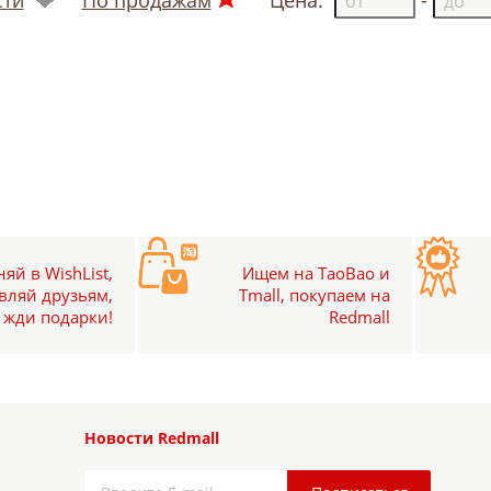
яй в WishList,
Ищем на TaoBao и
вляй друзьям,
Tmall, покупаем на
жди подарки!
Redmall
Новости Redmall