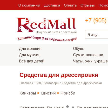
О компании
Доставка
Оплата
Отзывы
Пом
+7 (905)
Для женщин
Обувь
Для мужчин
Сумки, кошельки
Всё для детей
Часы, очки, украш
Средства для дрессировки
Главная
1688
Зоотовары
Средства для дрессировки
Кликеры
Свистки
Фрисби
Сортировка:
По цене
По популярно