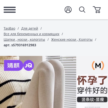
TaoBao
Для детей
Все для беременных и кормящих
Шапки , носки , кологоты
Женские носки , Колготы
арт. s579316912983