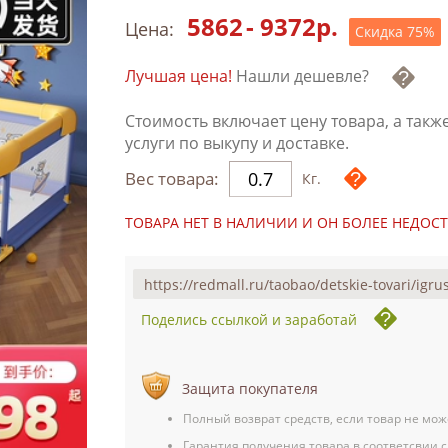
5862
-
9372
р.
Цена:
Скидка
75
%
Лучшая цена!
Нашли дешевле?
Стоимость включает цену товара, а такж
услуги по выкупу и доставке.
Вес товара:
Кг.
ТОВАРА НЕТ В НАЛИЧИИ И ОН БОЛЕЕ НЕДОС
Поделись ссылкой и заработай
Защита покупателя
Полный возврат средств, если товар не мож
Гарантия получения товара в соответсвии с