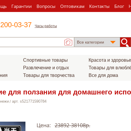
ощь
Гарантии
Вопросы
Оптовикам
Контакты
Блог
 200-03-37
Часы работы
Спортивные товары
Красота и здоровь
Развлечение и отдых
Товары для влюбл
ения
Товары для творчества
Все для дома
ие для ползания для домашнего исп
нежи
арт. s521771590784
Цена:
23892-38108р.