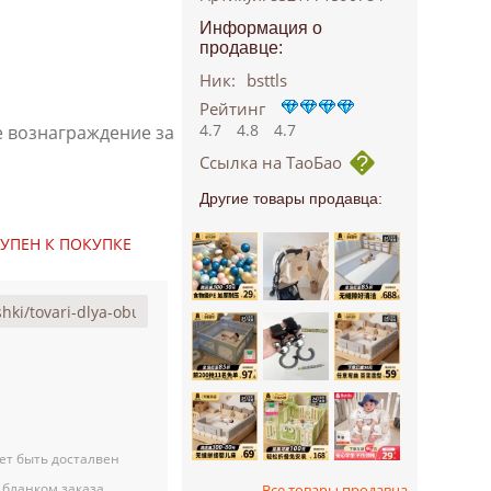
Информация о
продавце:
Ник:
bsttls
Рейтинг
4.7
4.8
4.7
е вознаграждение за
Ссылка на ТаоБао
Другие товары продавца:
ТУПЕН К ПОКУПКЕ
ет быть досталвен
 бланком заказа
Все товары продавца