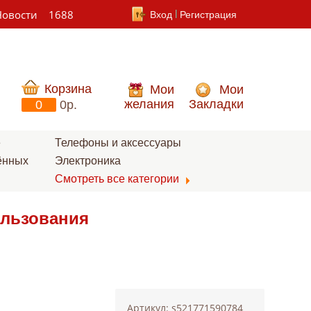
Новости
1688
Вход
Регистрация
Корзина
Мои
Мои
желания
Закладки
0
0p.
е
Телефоны и аксессуары
ённых
Электроника
Смотреть все категории
ользования
Артикул: s521771590784