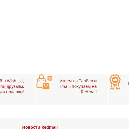
 в WishList,
Ищем на TaoBao и
яй друзьям,
Tmall, покупаем на
ди подарки!
Redmall
Новости Redmall