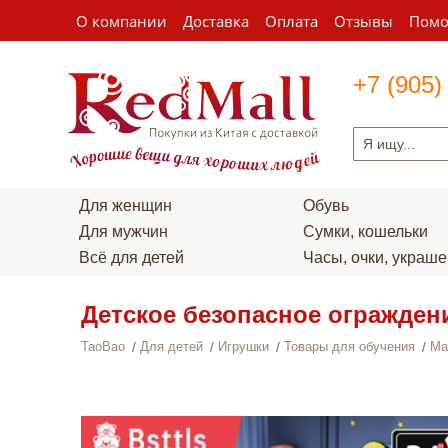
О компании
Доставка
Оплата
Отзывы
Пом
+7 (905)
Для женщин
Обувь
Для мужчин
Сумки, кошельки
Всё для детей
Часы, очки, украш
Детское безопасное огражден
TaoBao
Для детей
Игрушки
Товары для обучения
Ма