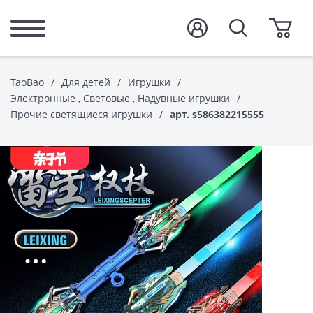
TaoBao
Для детей
Игрушки
Электронные , Световые , Надувные игрушки
Прочие светящиеся игрушки
арт. s586382215555