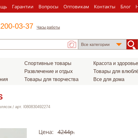
ощь
Гарантии
Вопросы
Оптовикам
Контакты
Блог
 200-03-37
Часы работы
Спортивные товары
Красота и здоровь
Развлечение и отдых
Товары для влюбл
ения
Товары для творчества
Все для дома
S
олясок
арт. l080830492274
Цена:
4244р.