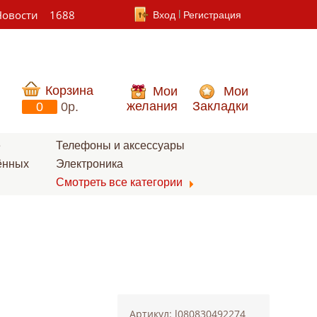
Новости
1688
Вход
Регистрация
Корзина
Мои
Мои
желания
Закладки
0
0p.
е
Телефоны и аксессуары
ённых
Электроника
Смотреть все категории
Артикул: l080830492274