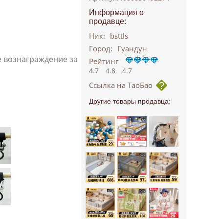
Информация о
продавце:
Ник:
bsttls
Город:
Гуандун
е вознаграждение за
Рейтинг
4.7
4.8
4.7
Ссылка на ТаоБао
Другие товары продавца: