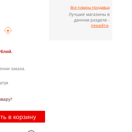
Все товары продавца
Лучшие магазины в
данном разделе -
перейти
.
ублей.
ении заказа.
тук
овару?
ть в корзину