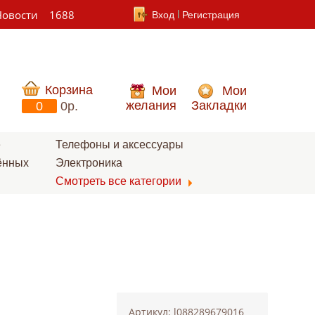
Новости
1688
Вход
Регистрация
Корзина
Мои
Мои
желания
Закладки
0
0p.
е
Телефоны и аксессуары
ённых
Электроника
Смотреть все категории
Артикул: l088289679016