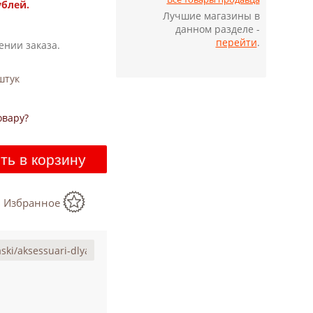
ублей.
Лучшие магазины в
данном разделе -
перейти
.
ении заказа.
тук
овару?
ть в корзину
в Избранное