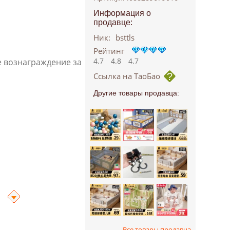
Информация о
продавце:
Ник:
bsttls
Рейтинг
4.7
4.8
4.7
е вознаграждение за
Ссылка на ТаоБао
Другие товары продавца:
Все товары продавца