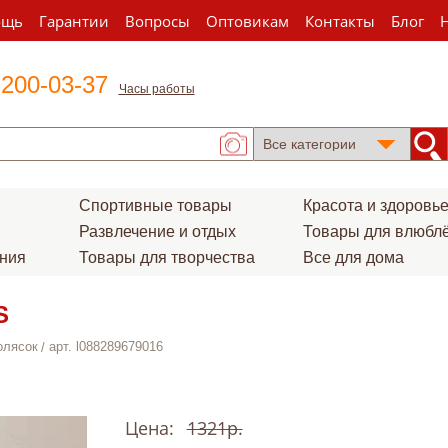
ощь
Гарантии
Вопросы
Оптовикам
Контакты
Блог
 200-03-37
Часы работы
Спортивные товары
Красота и здоровь
Развлечение и отдых
Товары для влюбл
ения
Товары для творчества
Все для дома
S
олясок
арт. l088289679016
Цена:
1321р.