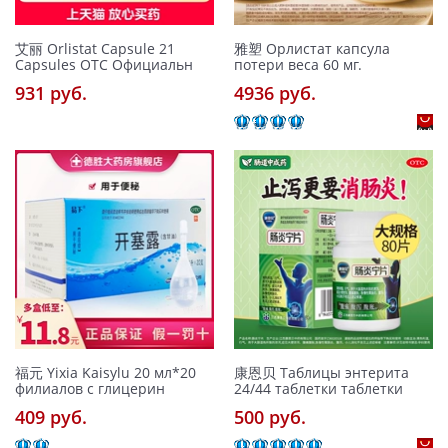
艾丽 Orlistat Capsule 21
雅塑 Орлистат капсула
Capsules OTC Официальн
потери веса 60 мг.
931 pуб.
4936 pуб.
福元 Yixia Kaisylu 20 мл*20
康恩贝 Таблицы энтерита
филиалов с глицерин
24/44 таблетки таблетки
409 pуб.
500 pуб.