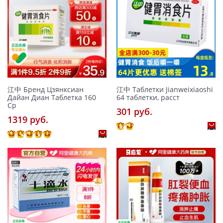
江中 Бренд Цзянксиан
江中 Таблетки Jianweixiaoshi
Дайан Диан Таблетка 160
64 таблетки, расст
Ср
301 pуб.
1319 pуб.