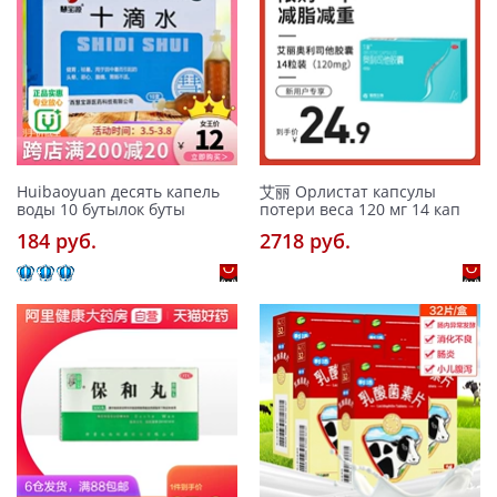
Huibaoyuan десять капель
艾丽 Орлистат капсулы
воды 10 бутылок буты
потери веса 120 мг 14 кап
184 pуб.
2718 pуб.