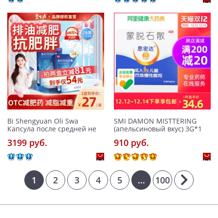
Bi Shengyuan Oli Swa
SMI DAMON MISTTERING
Капсула после средней не
(апельсиновый вкус) 3G*1
3199 pуб.
910 pуб.
1
2
3
4
5
...
100