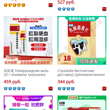
527 pуб.
马应龙 Геморроидная мазь
Стрельба бесплатная
20 г экзамена тригранка
доставка] Цзянжжонгонконг
459 pуб.
344 pуб.