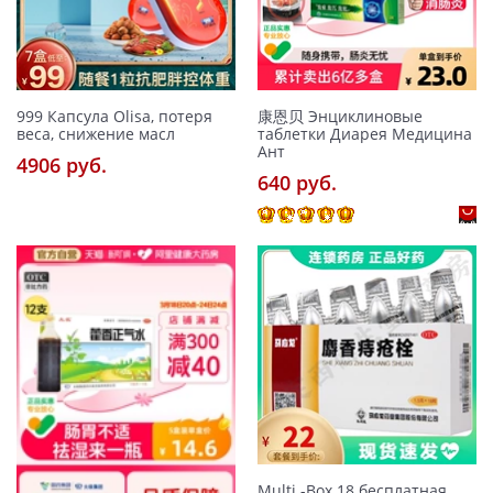
999 Капсула Olisa, потеря
康恩贝 Энциклиновые
веса, снижение масл
таблетки Диарея Медицина
Ант
4906 pуб.
640 pуб.
Multi -Box 18 бесплатная