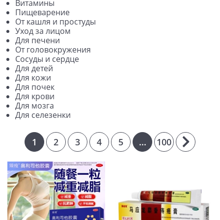
Витамины
Пищеварение
От кашля и простуды
Уход за лицом
Для печени
От головокружения
Сосуды и сердце
Для детей
Для кожи
Для почек
Для крови
Для мозга
Для селезенки
1
2
3
4
5
...
100