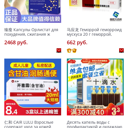
臻瘦 Капсулы Орлистат для
马应龙 Геморрой геморроид
похудения, сжигания ж
мускуса 20 г геморрой,
2468 pуб.
662 pуб.
仁和 CAIR LULU Взрослые
Десять капель воды с
содержат уход за кожей
профилактикой и охлаждаю