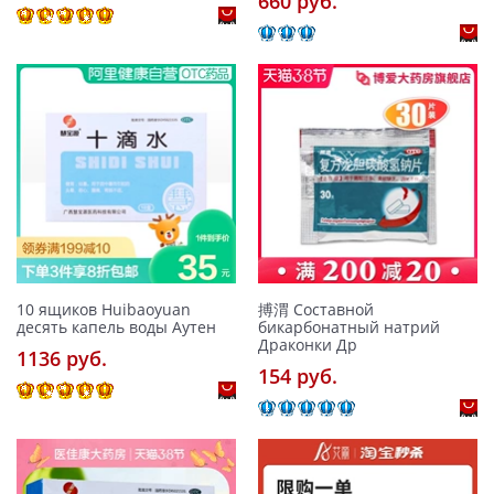
660 pуб.
10 ящиков Huibaoyuan
搏渭 Составной
десять капель воды Аутен
бикарбонатный натрий
Драконки Др
1136 pуб.
154 pуб.