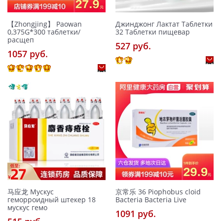
【Zhongjing】 Paowan
Джинджонг Лактат Таблетки
0,375G*300 таблетки/
32 Таблетки пищевар
расщеп
527 pуб.
1057 pуб.
马应龙 Мускус
京常乐 36 Piophobus cloid
геморроидный штекер 18
Bacteria Bacteria Live
мускус гемо
1091 pуб.