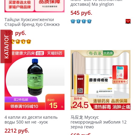
доставка] Ma yinglon
545 pуб.
Тайцзи Хуоксингженгки
Старый бренд Хуо Сянжжэ
391 pуб.
КАТАЛОГ
4 капли из десяти капель
马应龙 Мускус
воды 500 мл не -хуок
геморроидный эмболия 12
зерна гемо
2212 pуб.