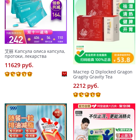
艾丽 Капсула олиса капсула,
протоки, лекарства
11629 pуб.
Мастер Q Diplocked Gragon
Gragity Gravity Tea
2212 pуб.