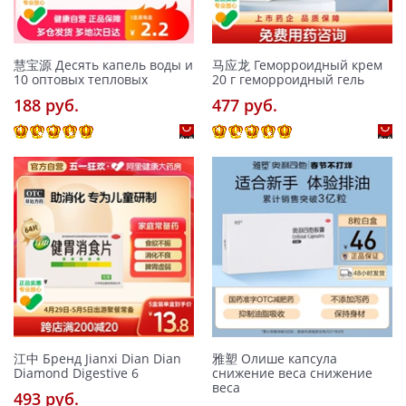
慧宝源 Десять капель воды и
马应龙 Геморроидный крем
10 оптовых тепловых
20 г геморроидный гель
188 pуб.
477 pуб.
江中 Бренд Jianxi Dian Dian
雅塑 Олише капсула
Diamond Digestive 6
снижение веса снижение
веса
493 pуб.