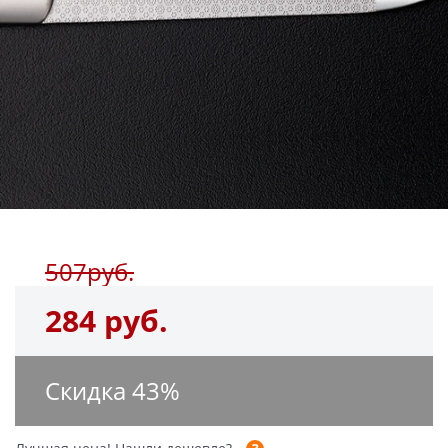
507руб.
284 руб.
Скидка
43
%