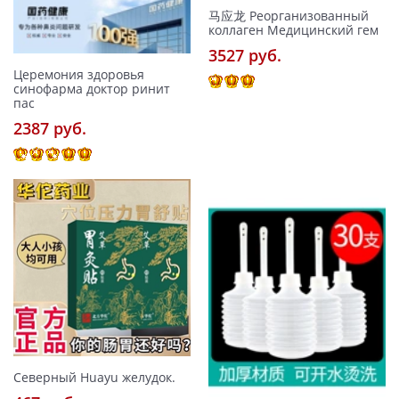
马应龙 Реорганизованный
коллаген Медицинский гем
3527 pуб.
Церемония здоровья
синофарма доктор ринит
пас
2387 pуб.
Северный Huayu желудок.