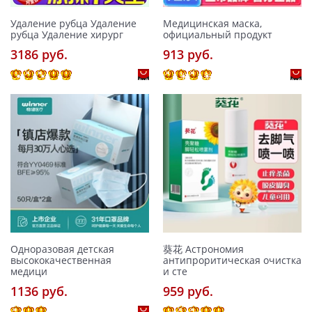
Удаление рубца Удаление
Медицинская маска,
рубца Удаление хирург
официальный продукт
3186 pуб.
913 pуб.
Одноразовая детская
葵花 Астрономия
высококачественная
антипроритическая очистка
медици
и сте
1136 pуб.
959 pуб.