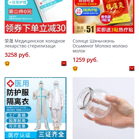
荣晟 Медицинское холодное
Солнце Шэньчжэнь
лекарство стерилизаци
Осьминог Молоко молоко
молок
3258 pуб.
1259 pуб.