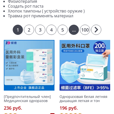
Физиотерапия
Создать рот паста
Хлопок тампоны ( устройство оружие )
Травма рот применять материал
1
2
3
4
5
...
100
[Предпочтительный член]
Одноразовая белая летняя
Медицинская одноразов
дышащая легкая и тон
236 pуб.
196 pуб.