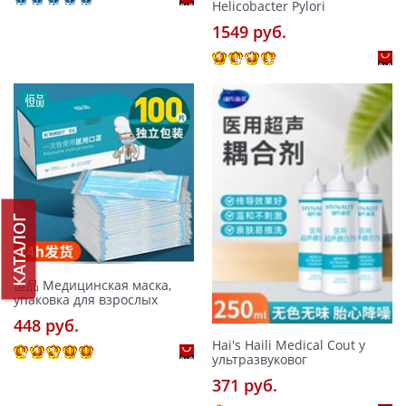
Helicobacter Pylori
1549 pуб.
КАТАЛОГ
恒品 Медицинская маска,
упаковка для взрослых
448 pуб.
Hai's Haili Medical Cout у
ультразвуковог
371 pуб.