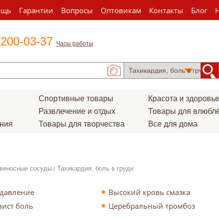
ощь
Гарантии
Вопросы
Оптовикам
Контакты
Блог
 200-03-37
Часы работы
Спортивные товары
Красота и здоровь
Развлечение и отдых
Товары для влюбл
ения
Товары для творчества
Все для дома
веносные сосуды
Тахикардия, боль в груди
 давление
Высокий кровь смазка
вист боль
Церебральный тромбоз