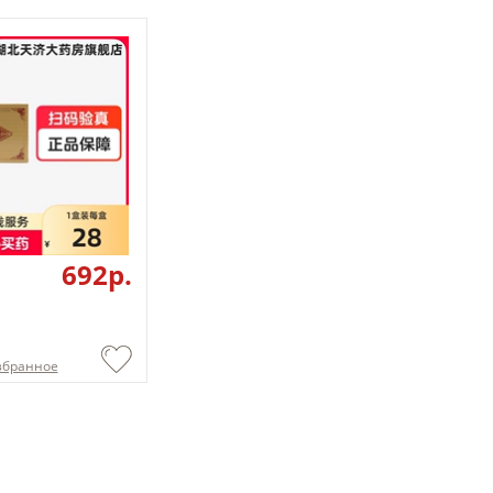
692p.
збранное