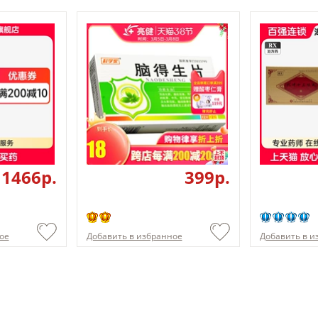
1466p.
399p.
ое
Добавить в избранное
Добавить в и