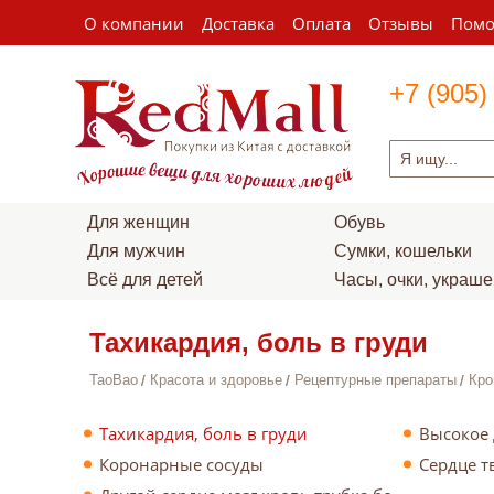
О компании
Доставка
Оплата
Отзывы
Пом
+7 (905)
Для женщин
Обувь
Для мужчин
Сумки, кошельки
Всё для детей
Часы, очки, украш
Тахикардия, боль в груди
TaoBao
Красота и здоровье
Рецептурные препараты
Кро
Тахикардия, боль в груди
Высокое
Коронарные сосуды
Сердце т