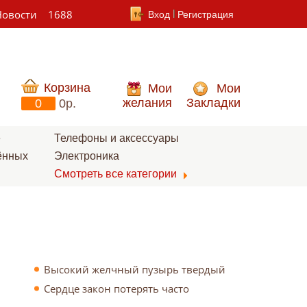
Новости
1688
Вход
Регистрация
Корзина
Мои
Мои
желания
Закладки
0
0p.
е
Телефоны и аксессуары
ённых
Электроника
Смотреть все категории
Высокий желчный пузырь твердый алкоголь кровь
Сердце закон потерять часто