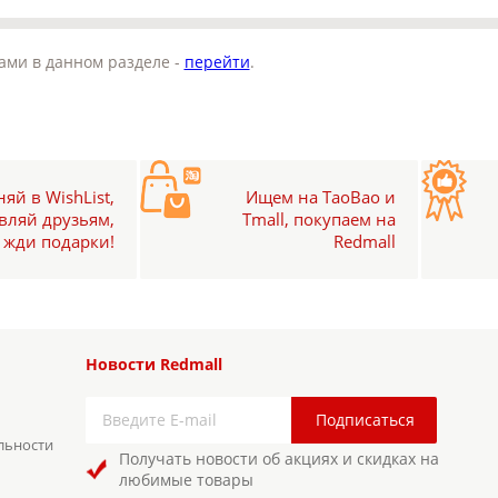
ами в данном разделе -
перейти
.
яй в WishList,
Ищем на TaoBao и
вляй друзьям,
Tmall, покупаем на
жди подарки!
Redmall
Новости Redmall
льности
Получать новости об акциях и скидках на
любимые товары