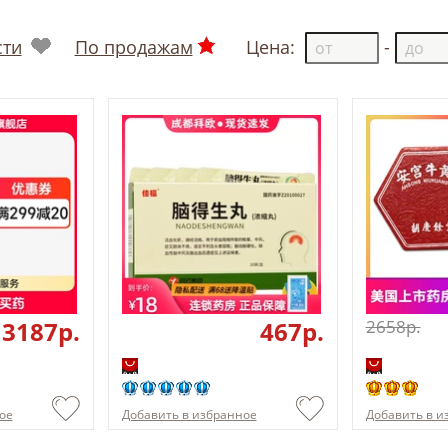
сти
По продажам
Цена:
-
3187p.
467p.
2658p.
ое
Добавить в избранное
Добавить в и