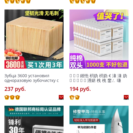
Зубца 3600 установил
   鎺忚 枂妫 枂妫 € 湪 湪 妫
одноразовую зубочистку с
     湹鍖 栧 栧 鐢ㄥ 嗛
237 pуб.
194 pуб.