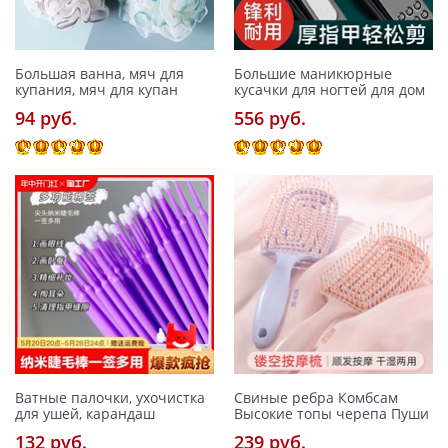
Большая ванна, мяч для
Большие маникюрные
купания, мяч для купан
кусачки для ногтей для дом
94 pуб.
556 pуб.
Ватные палочки, ухочистка
Свиные ребра Комбсам
для ушей, карандаш
Высокие топы черепа Пуши
132 pуб.
239 pуб.