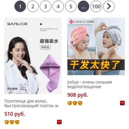
1
2
3
4
5
...
100
Jieliya - очень сильная
водопоглощение
908 pуб.
Полотенце для волос,
быстросохнущий платок, м
510 pуб.