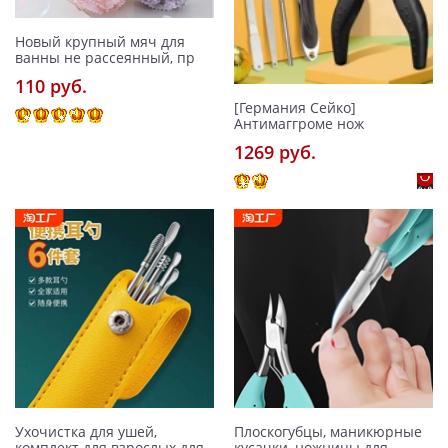
Новый крупный мяч для
ванны не рассеянный, пр
110 pуб.
[Германия Сейко]
Антимаггроме нож
1269 pуб.
Ухочистка для ушей,
Плоскогубцы, маникюрные
комплект для взрослых для
кусачки, ножницы для