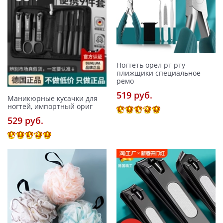
Ногтеть орел рт рту
плижщики специальное
ремо
519 pуб.
Маникюрные кусачки для
ногтей, импортный ориг
529 pуб.