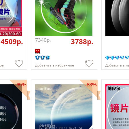
4509p.
7340p.
3788p.
ое
Добавить в избранное
Добавить в и
-65%
-83%