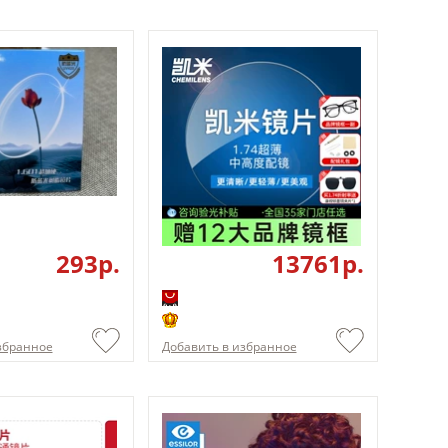
293p.
13761p.
збранное
Добавить в избранное