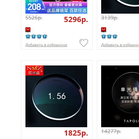
5526p.
5296p.
3139p.
Добавить в избранное
Добавить в избранн
1825p.
14277p.