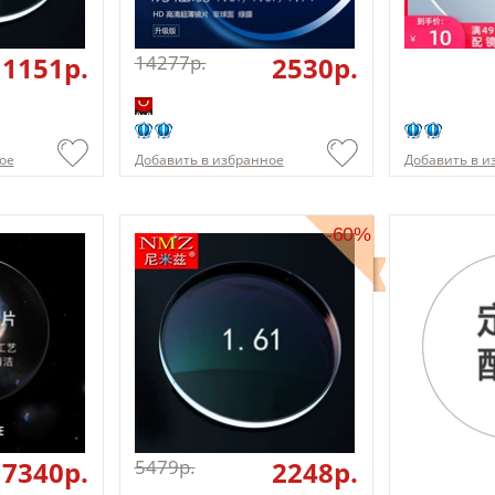
1151p.
14277p.
2530p.
ое
Добавить в избранное
Добавить в и
-60%
7340p.
5479p.
2248p.