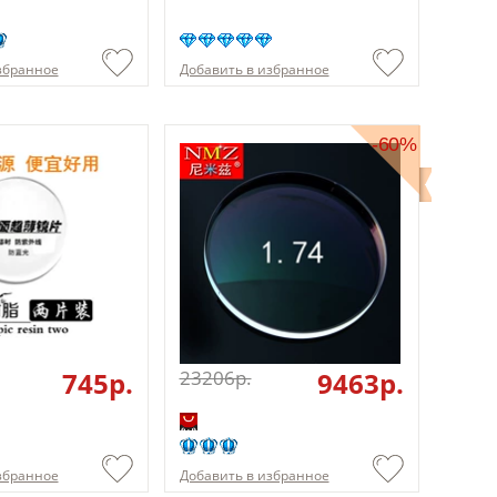
збранное
Добавить в избранное
-60%
745p.
23206p.
9463p.
збранное
Добавить в избранное