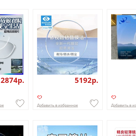
2874p.
5192p.
ое
Добавить в избранное
Добавить в и