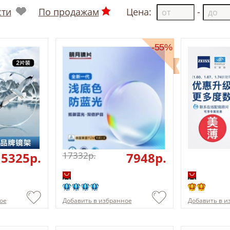
сти
По продажам
Цена:
-
-55%
5325p.
17332p.
7948p.
ое
Добавить в избранное
Добавить в и