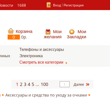
Новости
1688
Вход
Регистрация
Корзина
Мои
Мои
желания
Закладки
0
0p.
е
Телефоны и аксессуары
ённых
Электроника
Смотреть все категории
1
2
3
4
5
...
100
Далее
в
Аксессуары и средства по уходу за очками