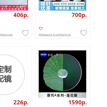
406p.
700p.
збранное
Добавить в избранное
226p.
1590p.