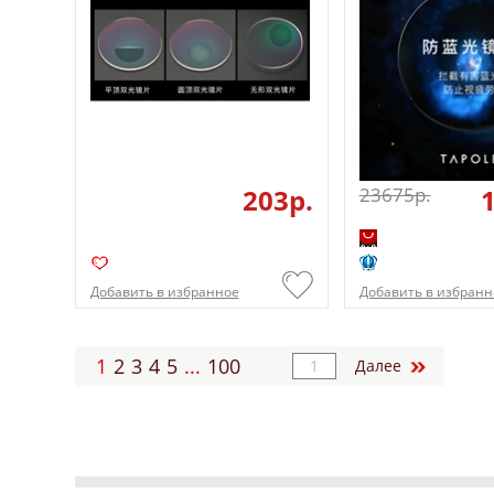
203p.
23675p.
Добавить в избранное
Добавить в избранн
1
2
3
4
5
...
100
Далее