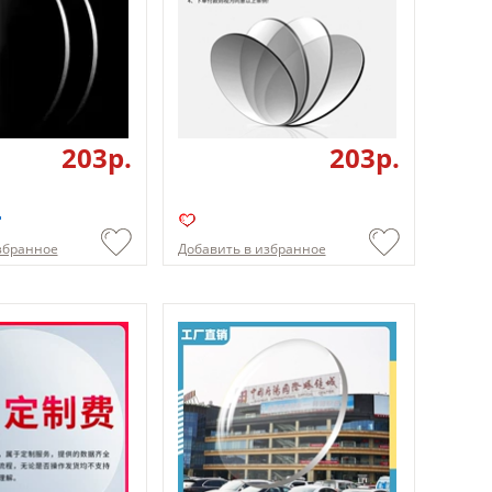
203p.
203p.
збранное
Добавить в избранное