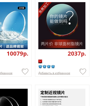
10079p.
2037p.
збранное
Добавить в избранное