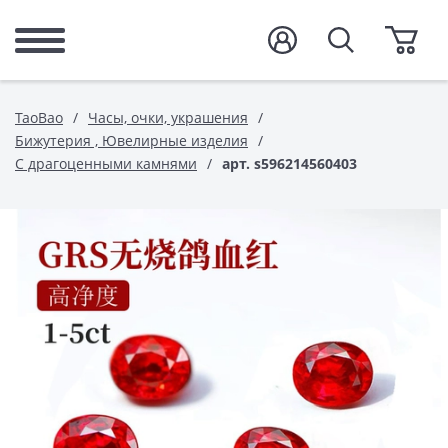
TaoBao
Часы, очки, украшения
Бижутерия , Ювелирные изделия
С драгоценными камнями
арт. s596214560403