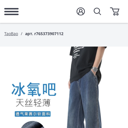
TaoBao
арт. r765373907112