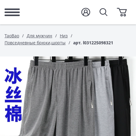
TaoBao
Для мужчин
Низ
Повседневные брюки,шорты
арт. l031225098321