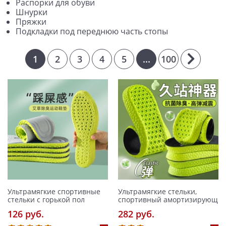
Распорки для обуви
Шнурки
Пряжки
Подкладки под переднюю часть стопы
1
2
3
4
5
...
100
Ультрамягкие спортивные
Ультрамягкие стельки,
стельки с горькой пол
спортивный амортизирующ
126 pуб.
282 pуб.