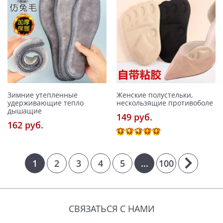
Зимние утепленные
Женские полустельки,
удерживающие тепло
нескользящие противоболе
дышащие
149 pуб.
162 pуб.
1
2
3
4
5
...
100
СВЯЗАТЬСЯ С НАМИ