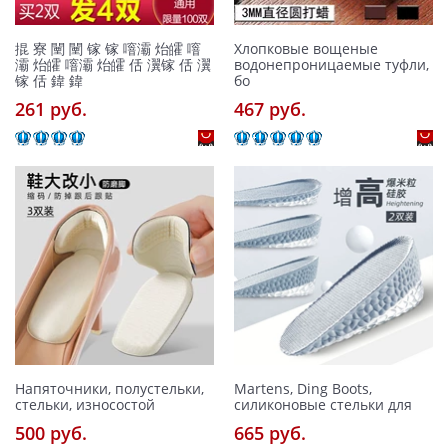
掍 寮 闉 闉 镓 镓 噾灞 炲皬 噾
Хлопковые вощеные
灞 炲皬 噾灞 炲皬 佸 瀷镓 佸 瀷
водонепроницаемые туфли,
镓 佸 鍏 鍏
бо
261 pуб.
467 pуб.
Напяточники, полустельки,
Martens, Ding Boots,
стельки, износостой
силиконовые стельки для
500 pуб.
665 pуб.