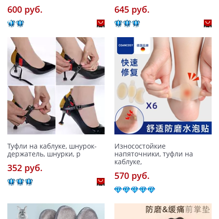
600 pуб.
645 pуб.
Туфли на каблуке, шнурок-
Износостойкие
держатель, шнурки, р
напяточники, туфли на
каблуке,
352 pуб.
570 pуб.