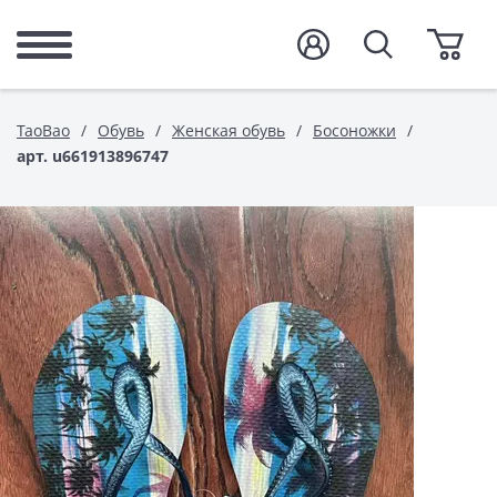
TaoBao
Обувь
Женская обувь
Босоножки
арт. u661913896747