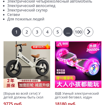
Электрический четырехколесный автомобиль
Электрический велосипед
Электрический скутер
Сегвеи
Для пожилых людей
1
2
3
4
5
...
100
[Взрыв во всей сети] У
劲踏 Умный электрический
детей должны быть скол
детский беговел, ходун
9775 pуб.
18180 pуб.