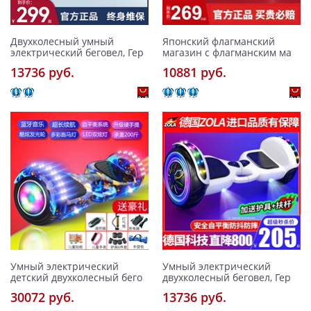
Двухколесный умный
Японский флагманский
электрический беговел, Гер
магазин с флагманским ма
13736 pуб.
10881 pуб.
Умный электрический
Умный электрический
детский двухколесный бего
двухколесный беговел, Гер
30072 pуб.
13736 pуб.