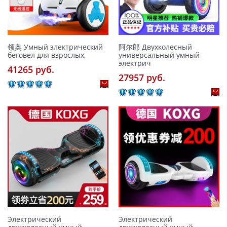
领奥 Умный электрический
阿尔郎 Двухколесный
беговел для взрослых,
универсальный умный
электрич
41265 pуб.
27957 pуб.
Электрический
Электрический