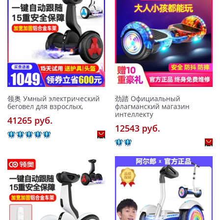
领奥 Умный электрический
劲踏 Официальный
беговел для взрослых,
флагманский магазин
интеллекту
41265 pуб.
12543 pуб.