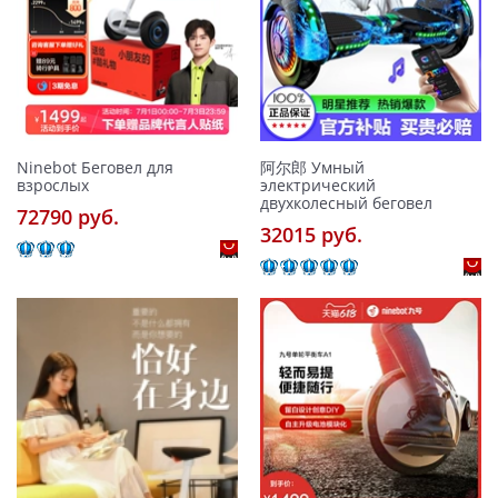
Ninebot Беговел для
阿尔郎 Умный
взрослых
электрический
двухколесный беговел
72790 pуб.
32015 pуб.