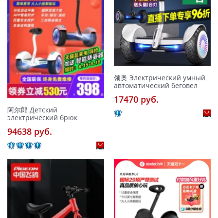
领奥 Электрический умный
автоматический беговел
17470 pуб.
阿尔郎 Детский
электрический брюк
94638 pуб.