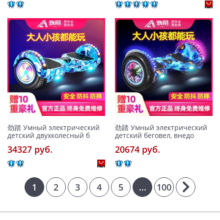
劲踏 Умный электрический
劲踏 Умный электрический
детский двухколесный б
детский беговел, внедо
34327 pуб.
20674 pуб.
1
2
3
4
5
...
100