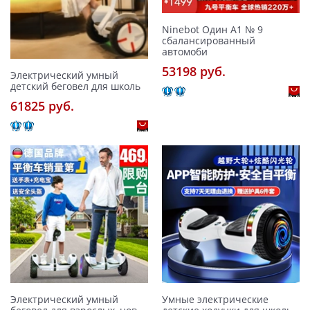
Ninebot Один A1 № 9
сбалансированный
автомоби
53198 pуб.
Электрический умный
детский беговел для школь
61825 pуб.
Электрический умный
Умные электрические