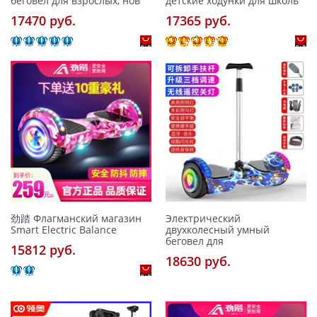
беговел для взрослых, нов
детские ходунки для школь
17470 pуб.
17365 pуб.
劲踏 Флагманский магазин
Электрический
Smart Electric Balance
двухколесный умный
беговел для
15812 pуб.
18630 pуб.