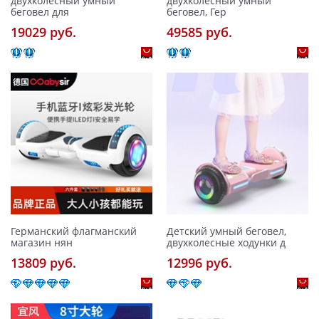
двухколесный умный
двухколесный умный
беговел для
беговел, Гер
19029 pуб.
49585 pуб.
Германский флагманский
Детский умный беговел,
магазин нян
двухколесные ходунки д
13809 pуб.
12996 pуб.