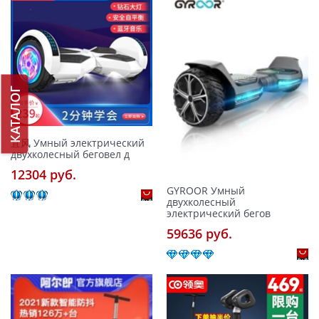
КАТАЛОГ
宜风 Умный электрический
двухколесный беговел д
12304 pуб.
GYROOR Умный
двухколесный
электрический бегов
59636 pуб.