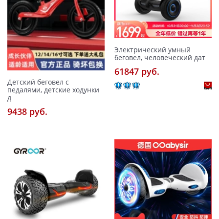
Электрический умный
беговел, человеческий дат
61847 pуб.
Детский беговел с
педалями, детские ходунки
д
9438 pуб.