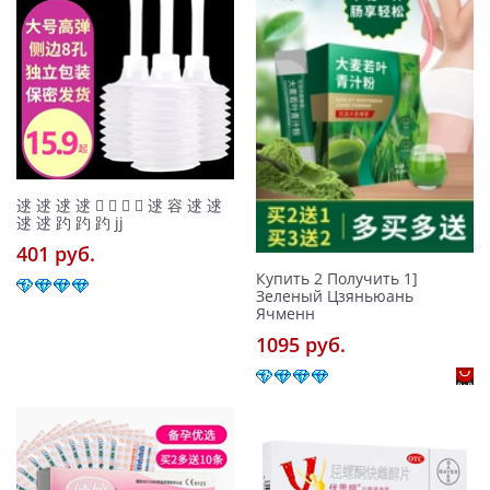
逑 逑 逑 逑     逑 容 逑 逑
逑 逑 趵 趵 趵 jj
401 pуб.
Купить 2 Получить 1]
Зеленый Цзяньюань
Ячменн
1095 pуб.