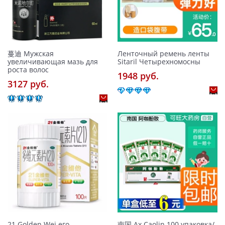
蔓迪 Мужская
Ленточный ремень ленты
увеличивающая мазь для
Sitaril Четырехномосны
роста волос
1948 pуб.
3127 pуб.
21 Golden Wei его
南国 Ах Caolin 100 упаковка/