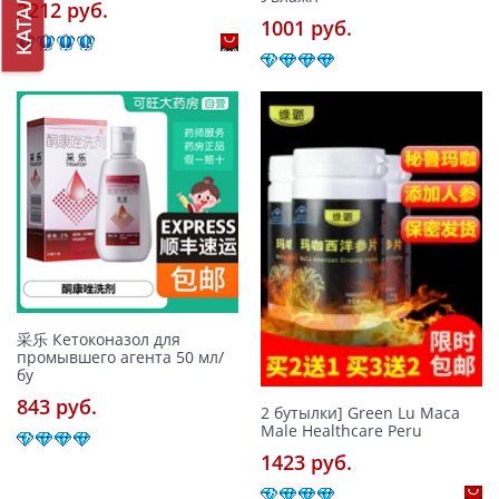
КАТАЛОГ
2212 pуб.
1001 pуб.
采乐 Кетоконазол для
промывшего агента 50 мл/
бу
843 pуб.
2 бутылки] Green Lu Maca
Male Healthcare Peru
1423 pуб.