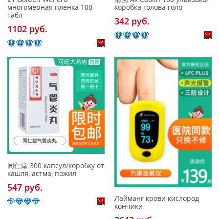
многомерная пленка 100
коробка голова голо
табл
342 pуб.
1102 pуб.
同仁堂 300 капсул/коробку от
кашля, астма, пожил
547 pуб.
Лайманг крови кислород
кончики