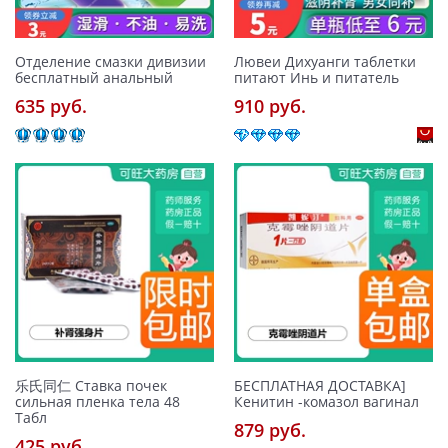
Отделение смазки дивизии
Лювеи Дихуанги таблетки
бесплатный анальный
питают Инь и питатель
635 pуб.
910 pуб.
乐氏同仁 Ставка почек
БЕСПЛАТНАЯ ДОСТАВКА]
сильная пленка тела 48
Кенитин -комазол вагинал
Табл
879 pуб.
425 pуб.