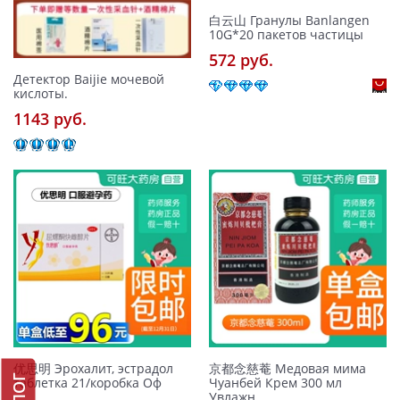
白云山 Гранулы Banlangen
10G*20 пакетов частицы
572 pуб.
Детектор Baijie мочевой
кислоты.
1143 pуб.
优思明 Эрохалит, эстрадол
京都念慈菴 Медовая мима
таблетка 21/коробка Оф
Чуанбей Крем 300 мл
Увлажн