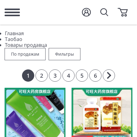
Главная
Таобао
Товары продавца
По продажам
Фильтры
1
2
3
4
5
6