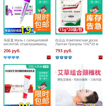
马应龙 Мазь с салициловой
白云山 Комплексная доска
кислотой, отшелушивающ
Лантан Гранулы 15G*20 м
206 pуб.
793 pуб.