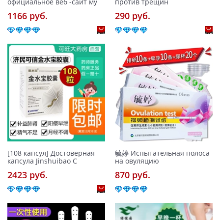
официальное веб -сайт му
против трещин
1166 pуб.
290 pуб.
[108 капсул] Достоверная
毓婷 Испытательная полоса
капсула Jinshuibao C
на овуляцию
2423 pуб.
870 pуб.