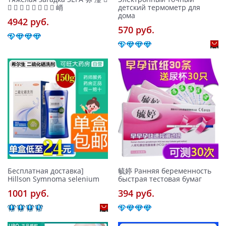
        峭
детский термометр для
дома
4942 pуб.
570 pуб.
Бесплатная доставка]
毓婷 Ранняя беременность
Hillson Symnoma selenium
быстрая тестовая бумаг
1001 pуб.
394 pуб.