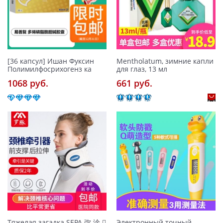
[36 капсул] Ишан Фуксин
Mentholatum, зимние капли
Полимилфосрихогенз ка
для глаз, 13 мл
1068 pуб.
661 pуб.
Тяжелая загадка SEPA 弥 淦 
Электронный точный