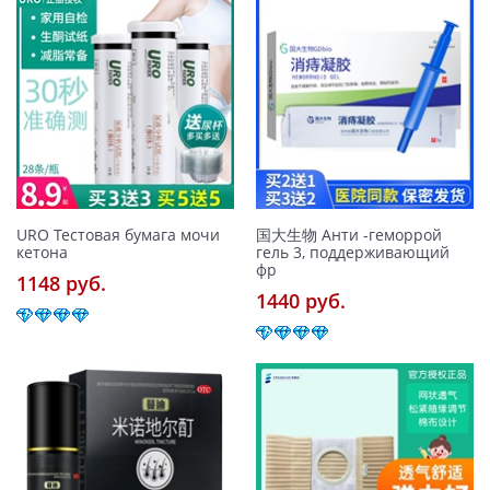
URO Тестовая бумага мочи
国大生物 Анти -геморрой
кетона
гель 3, поддерживающий
фр
1148 pуб.
1440 pуб.