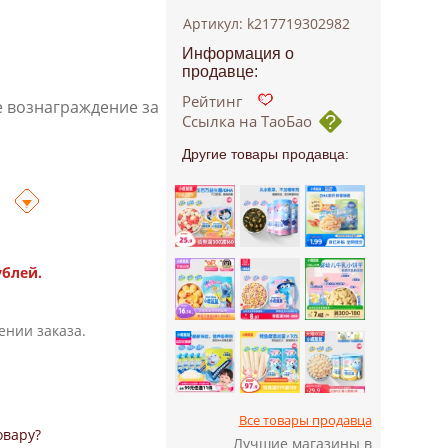
Артикул: k217719302982
Информация о
продавце:
Рейтинг
е вознаграждение за
Ссылка на ТаоБао
Другие товары продавца:
ублей.
ении заказа.
Все товары продавца
овару?
Лучшие магазины в