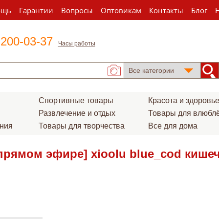
ощь
Гарантии
Вопросы
Оптовикам
Контакты
Блог
 200-03-37
Часы работы
Спортивные товары
Красота и здоровь
Развлечение и отдых
Товары для влюбл
ения
Товары для творчества
Все для дома
рямом эфире] xioolu blue_cod кишеч