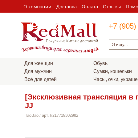
О компании
Доставка
Оплата
Отзывы
Пом
+7 (905)
Для женщин
Обувь
Для мужчин
Сумки, кошельки
Всё для детей
Часы, очки, украш
[Эксклюзивная трансляция в п
JJ
TaoBao
арт. k217719302982