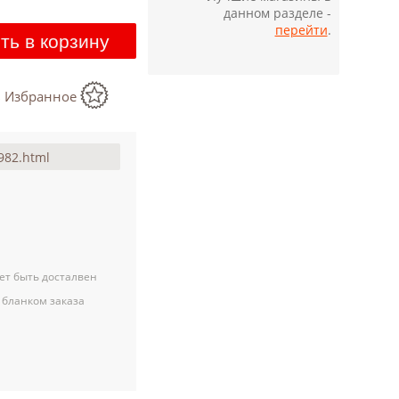
данном разделе -
перейти
.
ть в корзину
в Избранное
ет быть досталвен
 бланком заказа