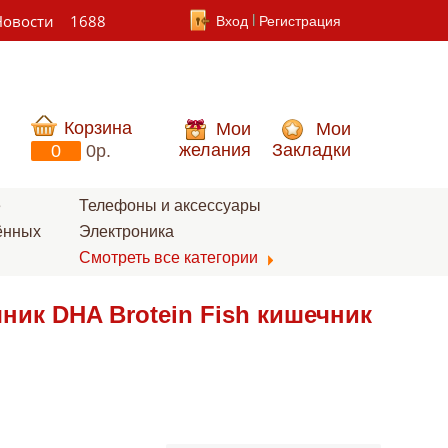
Новости
1688
Вход
Регистрация
Корзина
Мои
Мои
желания
Закладки
0
0p.
е
Телефоны и аксессуары
ённых
Электроника
Смотреть все категории
ник DHA Brotein Fish кишечник