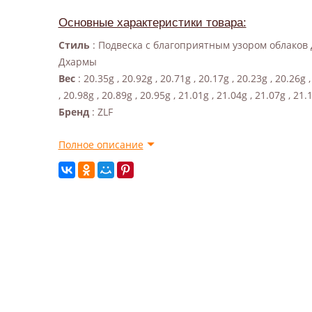
Основные характеристики товара:
Стиль
: Подвеска с благоприятным узором облаков
Дхармы
Вес
: 20.35g , 20.92g , 20.71g , 20.17g , 20.23g , 20.26g 
, 20.98g , 20.89g , 20.95g , 21.01g , 21.04g , 21.07g , 21.
Бренд
: ZLF
Полное описание