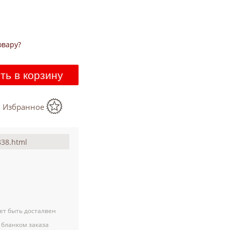
овару?
ть в корзину
в Избранное
ет быть досталвен
 бланком заказа