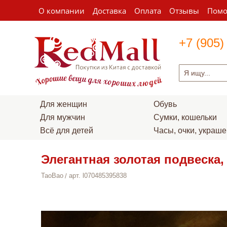
О компании
Доставка
Оплата
Отзывы
Пом
+7 (905)
Для женщин
Обувь
Для мужчин
Сумки, кошельки
Всё для детей
Часы, очки, украш
Элегантная золотая подвеска,
TaoBao
арт. l070485395838