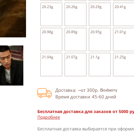
20.23g
20.26g
20.29g
20.41g
20.98g
20.89g
20.95g
21.01g
21.04g
21.07g
21.1g
21.25g
Доставка:
от 300
р.
Время доставки
45-60
дней
Бесплатная доставка для заказов от 5000 р
Подробнее
Бесплатная доставка выбирается при оформл