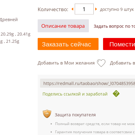
Количество:
доступно
9
штук
 Древней
Описание товара
Задать вопрос по т
, 20.29g , 20.41g
1g , 21.25g
Заказать сейчас
Помести
Добавить в Мои желания
Добавить 
Поделись ссылкой и заработай
Защита покупателя
Полный возврат средств, если товар не мож
Гарантия получения товара в соответсвии с