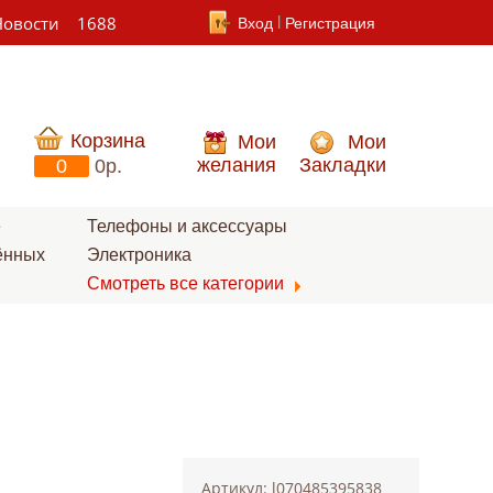
Новости
1688
Вход
Регистрация
Корзина
Мои
Мои
желания
Закладки
0
0p.
е
Телефоны и аксессуары
ённых
Электроника
Смотреть все категории
Артикул: l070485395838