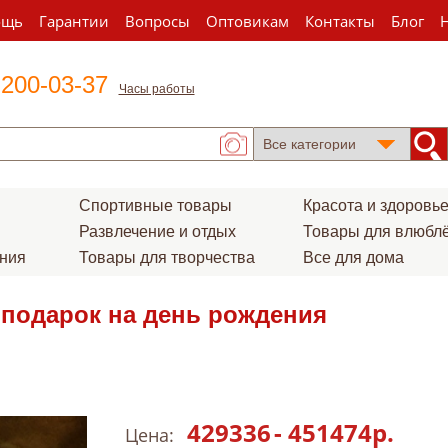
ощь
Гарантии
Вопросы
Оптовикам
Контакты
Блог
 200-03-37
Часы работы
Спортивные товары
Красота и здоровь
Развлечение и отдых
Товары для влюбл
ения
Товары для творчества
Все для дома
 подарок на день рождения
429336
-
451474
р.
Цена: