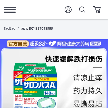
TaoBao
арт. l074837098959