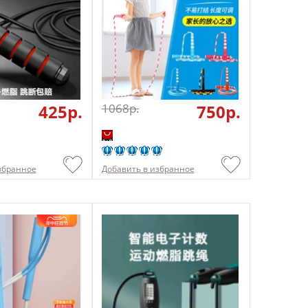
425p.
1068p.
750p.
збранное
Добавить в избранное