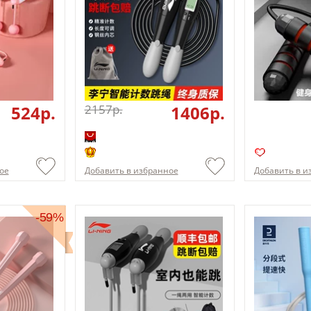
524p.
2157p.
1406p.
ое
Добавить в избранное
Добавить в и
-59%