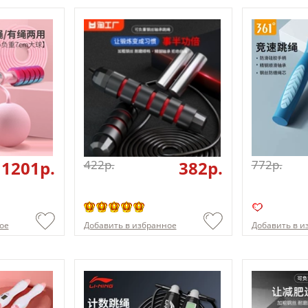
1201p.
422p.
382p.
772p.
ое
Добавить в избранное
Добавить в и