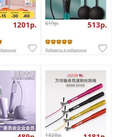
1201p.
619p.
513p.
збранное
Добавить в избранное
489p.
1828p.
1181p.