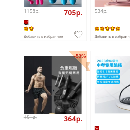
1158p.
705p.
534p.
Добавить в избранное
Добавить в избранн
-58%
451p.
364p.