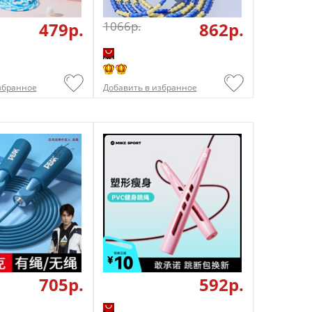
479p.
1066p.
862p.
збранное
Добавить в избранное
705p.
592p.