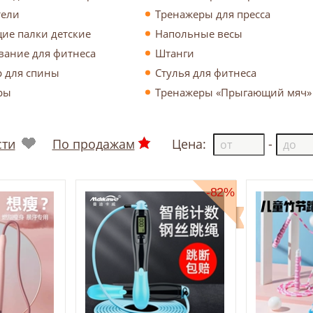
тели
Тренажеры для пресса
ие палки детские
Напольные весы
ание для фитнеса
Штанги
 для спины
Стулья для фитнеса
ры
Тренажеры «Прыгающий мяч»
сти
По продажам
Цена:
-
-82%