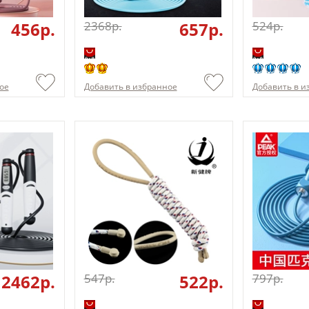
456p.
2368p.
657p.
524p.
ое
Добавить в избранное
Добавить в и
2462p.
547p.
522p.
797p.