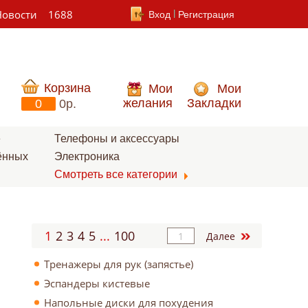
Новости
1688
Вход
Регистрация
Корзина
Мои
Мои
желания
Закладки
0
0p.
е
Телефоны и аксессуары
ённых
Электроника
Смотреть все категории
1
2
3
4
5
...
100
Далее
Тренажеры для рук (запястье)
Эспандеры кистевые
Напольные диски для похудения