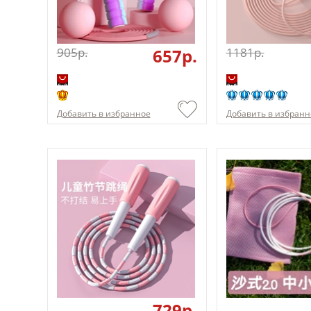
905p.
657p.
1181p.
Добавить в избранное
Добавить в избранн
729p.