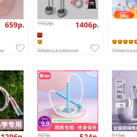
659p.
1922p.
1406p.
ое
Добавить в избранное
Добавить в и
1206p.
707p.
524p.
515p.