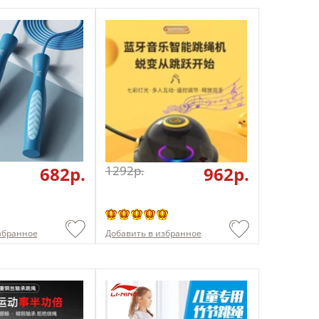
682p.
1292p.
962p.
збранное
Добавить в избранное