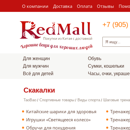
О компании
Доставка
Оплата
Отзывы
Пом
+7 (905)
Для женщин
Обувь
Для мужчин
Сумки, кошельки
Всё для детей
Часы, очки, украш
Скакалки
TaoBao
Спортивные товары
Виды спорта
Шаговые трена
Китайские шарики для здоровья
Тренажер
Игрушки «Светящееся колесо»
Тренажер
Обручи для похудения
Тренажер