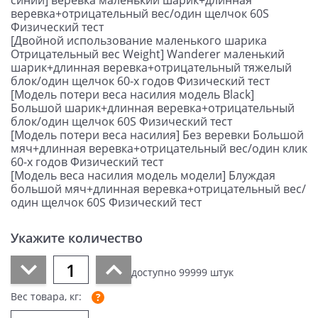
синий] веревка маленький шарик+длинная
веревка+отрицательный вес/один щелчок 60S
Физический тест
[Двойной использование маленького шарика
Отрицательный вес Weight] Wanderer маленький
шарик+длинная веревка+отрицательный тяжелый
блок/один щелчок 60-х годов Физический тест
[Модель потери веса насилия модель Black]
Большой шарик+длинная веревка+отрицательный
блок/один щелчок 60S Физический тест
[Модель потери веса насилия] Без веревки Большой
мяч+длинная веревка+отрицательный вес/один клик
60-х годов Физический тест
[Модель веса насилия модель модели] Блуждая
большой мяч+длинная веревка+отрицательный вес/
один щелчок 60S Физический тест
Укажите количество
доступно
99999
штук
Вес товара, кг: