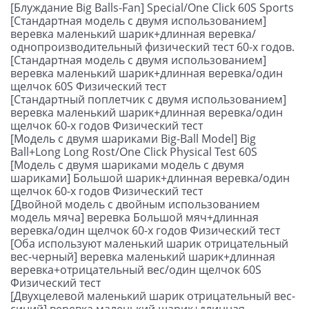
[Блуждание Big Balls-Fan] Special/One Click 60S Sports
[Стандартная модель с двумя использованием]
веревка маленький шарик+длинная веревка/
однопроизводительный физический тест 60-х годов.
[Стандартная модель с двумя использованием]
веревка маленький шарик+длинная веревка/один
щелчок 60S Физический тест
[Стандартный поплетчик с двумя использованием]
веревка маленький шарик+длинная веревка/один
щелчок 60-х годов Физический тест
[Модель с двумя шариками Big-Ball Model] Big
Ball+Long Long Rost/One Click Physical Test 60S
[Модель с двумя шариками модель с двумя
шариками] Большой шарик+длинная веревка/один
щелчок 60-х годов Физический тест
[Двойной модель с двойным использованием
модель мяча] веревка Большой мяч+длинная
веревка/один щелчок 60-х годов Физический тест
[Оба используют маленький шарик отрицательный
вес-черный] веревка маленький шарик+длинная
веревка+отрицательный вес/один щелчок 60S
Физический тест
[Двухцелевой маленький шарик отрицательный вес-