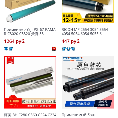
Применимо Yaji PG-67 RAMA
RICOH MP 2554 3054 3554
R C3020 C3320 夤腃 33
4054 5054 6054 5055 6
1264 pуб.
447 pуб.
柯美 BH C280 C360 C224 C224
Применимый брат