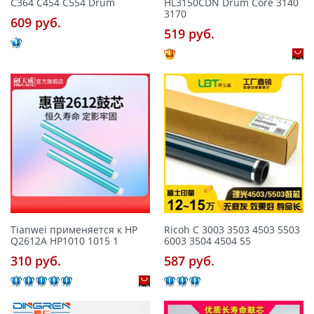
C364 C454 C554 Drum
HL3150CDN Drum Core 3140
3170
609 pуб.
519 pуб.
Tianwei применяется к HP
Ricoh C 3003 3503 4503 5503
Q2612A HP1010 1015 1
6003 3504 4504 55
310 pуб.
587 pуб.