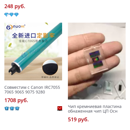
248 pуб.
Совместим с Canon IRC7055
7065 9065 9075 9280
1708 pуб.
Чип кремниевая пластина
обнаженная чип ЦП Осн
519 pуб.