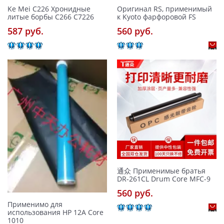
Ke Mei C226 Хронидные
Оригинал RS, применимый
литые борбы C266 C7226
к Kyoto фарфоровой FS
587 pуб.
560 pуб.
通众 Применимые братья
DR-261CL Drum Core MFC-9
560 pуб.
Применимо для
использования HP 12A Core
1010