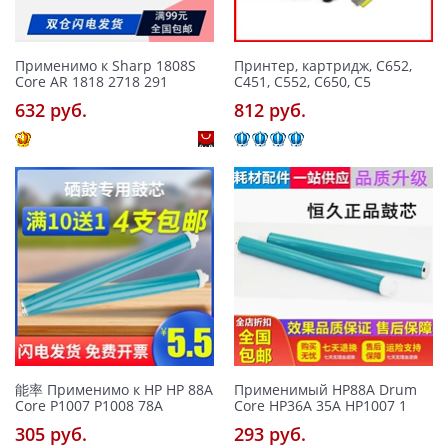
Применимо к Sharp 1808S
Принтер, картридж, C652,
Core AR 1818 2718 291
C451, C552, C650, C5
632 pуб.
812 pуб.
能率 Применимо к HP HP 88A
Применимый HP88A Drum
Core P1007 P1008 78A
Core HP36A 35A HP1007 1
305 pуб.
293 pуб.