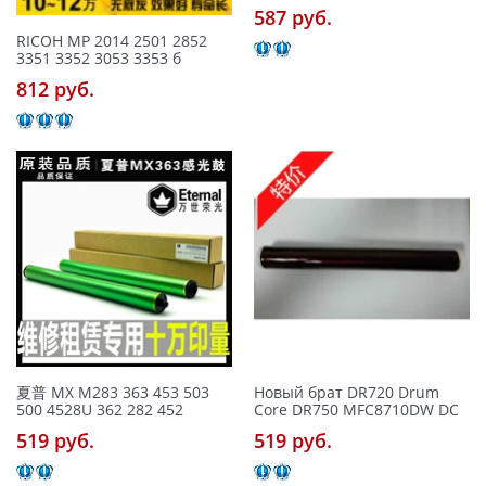
587 pуб.
RICOH MP 2014 2501 2852
3351 3352 3053 3353 б
812 pуб.
夏普 MX M283 363 453 503
Новый брат DR720 Drum
500 4528U 362 282 452
Core DR750 MFC8710DW DC
519 pуб.
519 pуб.