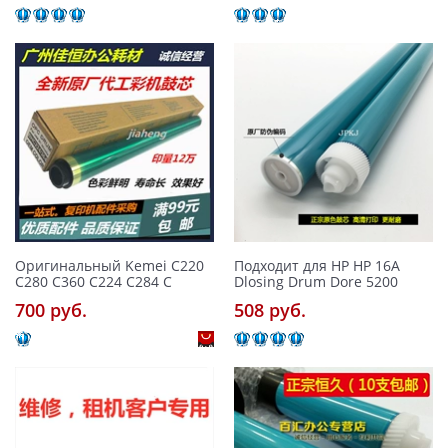
Оригинальный Kemei C220
Подходит для HP HP 16A
C280 C360 C224 C284 C
Dlosing Drum Dore 5200
700 pуб.
508 pуб.