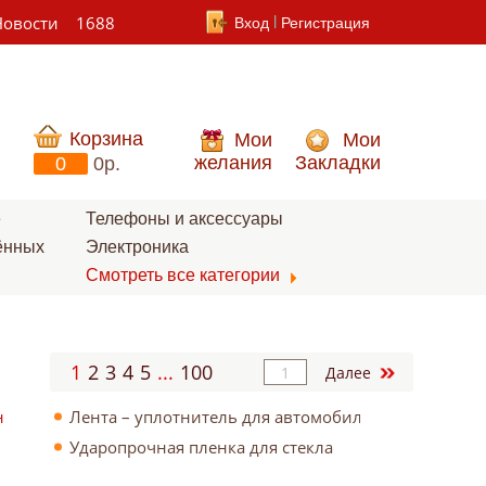
Новости
1688
Вход
Регистрация
Корзина
Мои
Мои
желания
Закладки
0
0p.
е
Телефоны и аксессуары
ённых
Электроника
Смотреть все категории
1
2
3
4
5
...
100
Далее
н
Лента – уплотнитель для автомобиля
Ударопрочная пленка для стекла