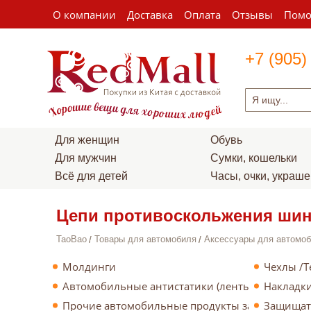
О компании
Доставка
Оплата
Отзывы
Пом
+7 (905)
Для женщин
Обувь
Для мужчин
Сумки, кошельки
Всё для детей
Часы, очки, украш
Цепи противоскольжения ши
TaoBao
Товары для автомобиля
Аксессуары для автомо
Молдинги
Чехлы /Т
Автомобильные антистатики (ленты/цепи/брел
Накладки
Прочие автомобильные продукты защиты
Защищат