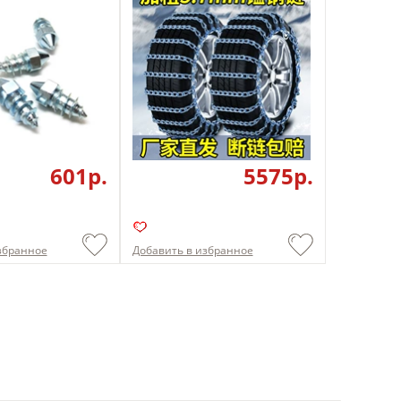
601p.
5575p.
збранное
Добавить в избранное