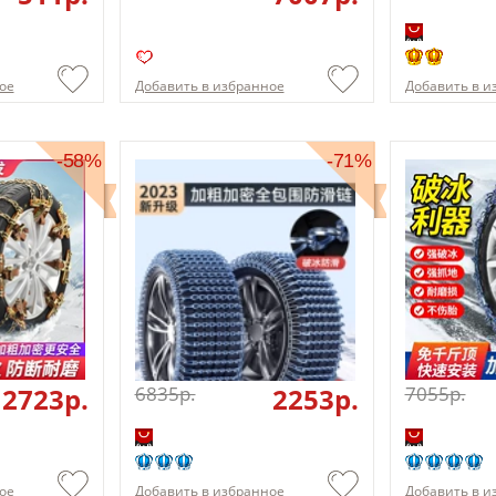
ое
Добавить в избранное
Добавить в и
-58%
-71%
2723p.
6835p.
2253p.
7055p.
ое
Добавить в избранное
Добавить в и