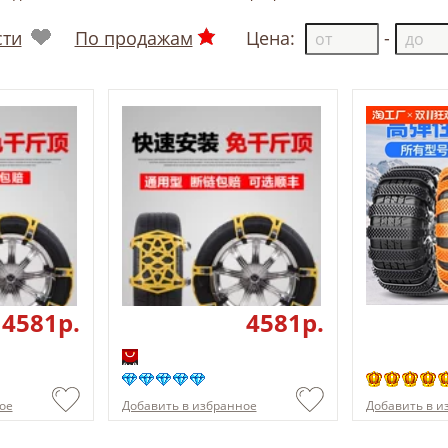
сти
По продажам
Цена:
-
4581p.
4581p.
ое
Добавить в избранное
Добавить в и