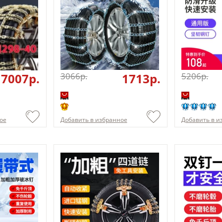
7007p.
3066p.
1713p.
5206p.
ое
Добавить в избранное
Добавить в и