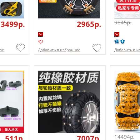
3499p.
2965p.
9845p.
ое
Добавить в избранное
Добавить в и
511p.
7007p.
14494p.