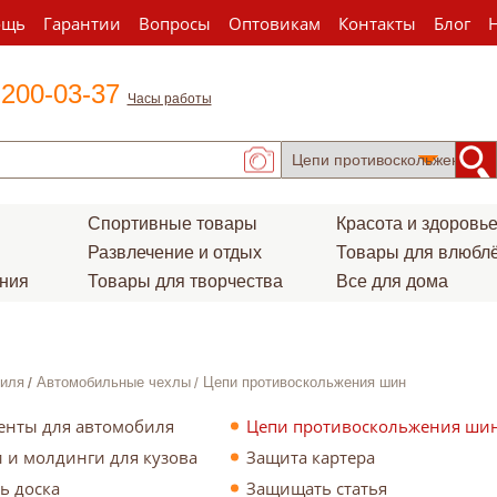
ощь
Гарантии
Вопросы
Оптовикам
Контакты
Блог
 200-03-37
Часы работы
Спортивные товары
Красота и здоровь
Развлечение и отдых
Товары для влюбл
ения
Товары для творчества
Все для дома
н
биля
Автомобильные чехлы
Цепи противоскольжения шин
енты для автомобиля
Цепи противоскольжения ши
ки/полироли)
 и молдинги для кузова
Защита картера
ь доска
Защищать статья