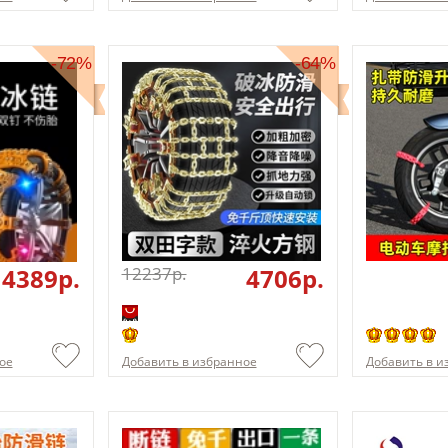
-72%
-64%
4389p.
12237p.
4706p.
ое
Добавить в избранное
Добавить в и