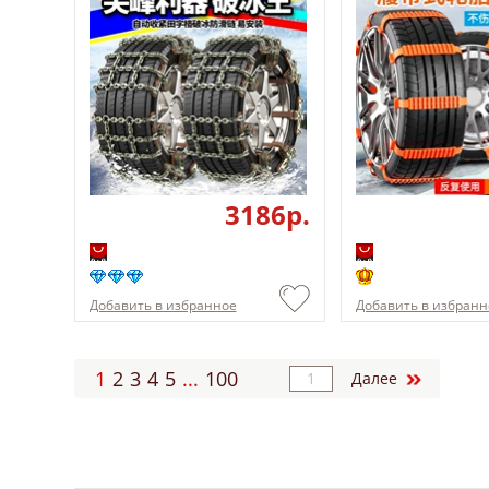
3186p.
Добавить в избранное
Добавить в избранн
1
2
3
4
5
...
100
Далее