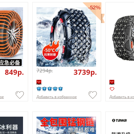
-52%
849p.
7294p.
3739p.
ое
Добавить в избранное
Добавить в и