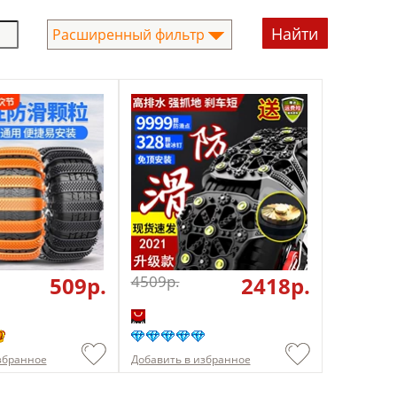
Расширенный фильтр
509p.
4509p.
2418p.
збранное
Добавить в избранное