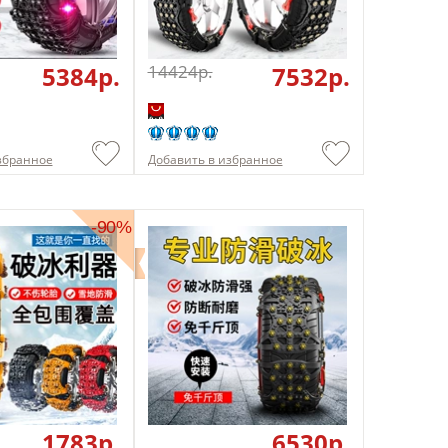
5384p.
14424p.
7532p.
збранное
Добавить в избранное
-90%
1783p.
6530p.