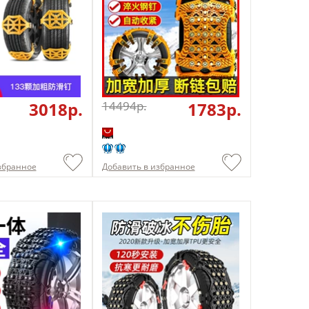
3018p.
14494p.
1783p.
збранное
Добавить в избранное