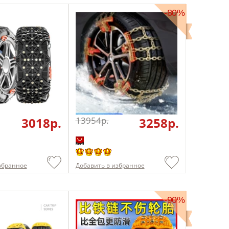
-80%
3018p.
13954p.
3258p.
збранное
Добавить в избранное
-90%