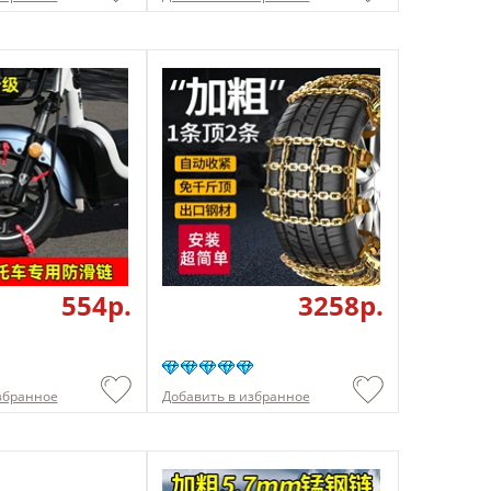
554p.
3258p.
збранное
Добавить в избранное