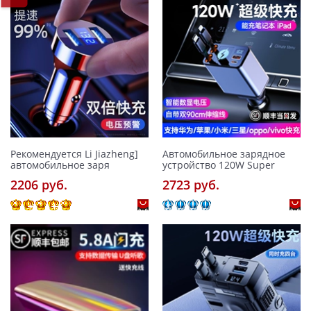
Рекомендуется Li Jiazheng]
Автомобильное зарядное
автомобильное заря
устройство 120W Super
2206 pуб.
2723 pуб.