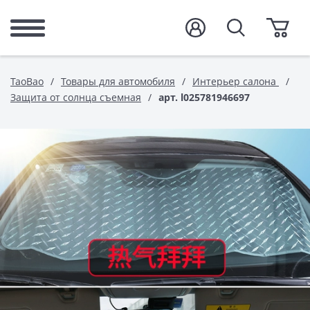
TaoBao
Товары для автомобиля
Интерьер салона
Защита от солнца съемная
арт. l025781946697