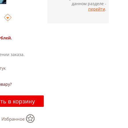
данном разделе -
перейти
.
ублей.
ении заказа.
тук
овару?
ть в корзину
в Избранное