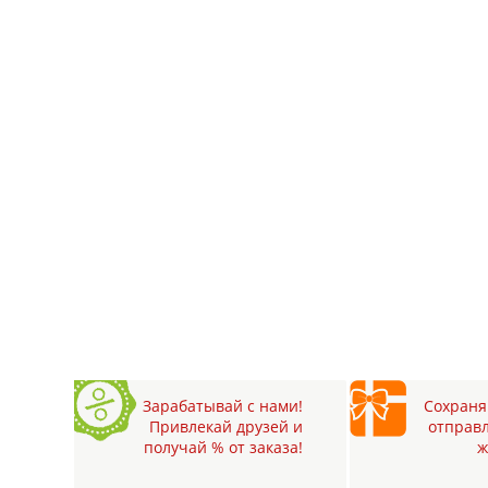
Зарабатывай с нами!
Сохраняй
Привлекай друзей и
отправл
получай % от заказа!
ж