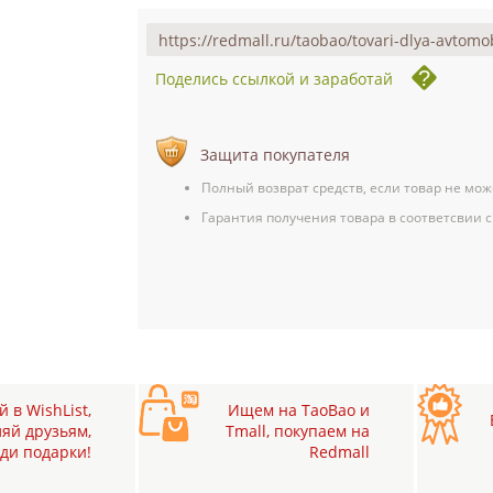
Поделись ссылкой и заработай
Защита покупателя
Полный возврат средств, если товар не мож
Гарантия получения товара в соответсвии с
 в WishList,
Ищем на TaoBao и
яй друзьям,
Tmall, покупаем на
ди подарки!
Redmall