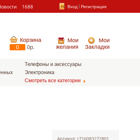
Новости
1688
Вход
Регистрация
Корзина
Мои
Мои
желания
Закладки
0
0p.
е
Телефоны и аксессуары
ённых
Электроника
Смотреть все категории
Артикул: r716083272801