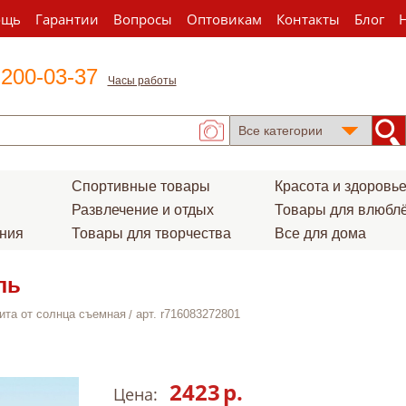
ощь
Гарантии
Вопросы
Оптовикам
Контакты
Блог
 200-03-37
Часы работы
Спортивные товары
Красота и здоровь
Развлечение и отдых
Товары для влюбл
ения
Товары для творчества
Все для дома
ль
ита от солнца съемная
арт. r716083272801
2423
р.
Цена: