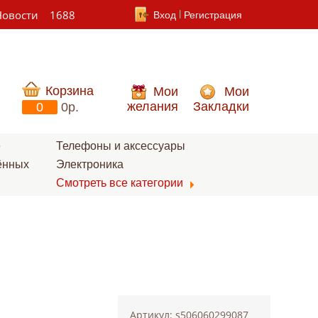
Новости
1688
Вход
Регистрация
Корзина
Мои
Мои
желания
Закладки
0
0p.
е
Телефоны и аксессуары
ённых
Электроника
Смотреть все категории
Артикул: s506060299087