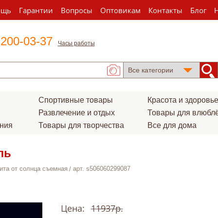
ощь
Гарантии
Вопросы
Оптовикам
Контакты
Блог
 200-03-37
Часы работы
Спортивные товары
Красота и здоровь
Развлечение и отдых
Товары для влюбл
ения
Товары для творчества
Все для дома
ль
ита от солнца съемная
арт. s506060299087
Цена:
11937р.