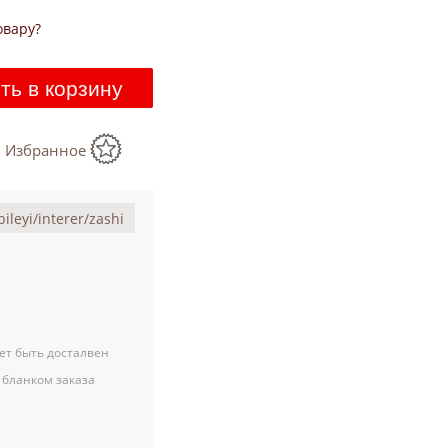
овару?
ть в корзину
в Избранное
ет быть досталвен
 бланком заказа