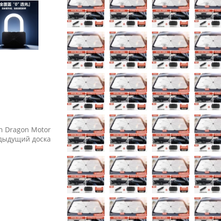
on Dragon Motor
едыдущий доска