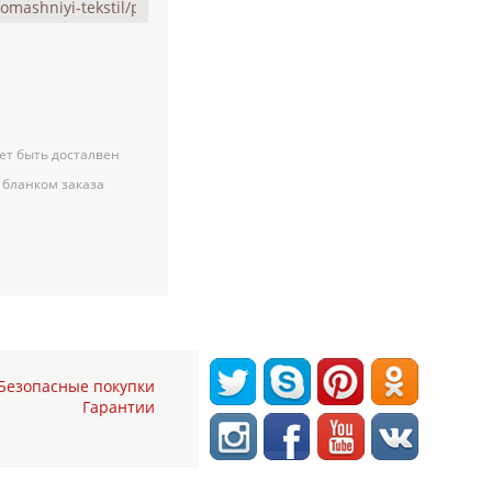
ет быть досталвен
 бланком заказа
Безопасные покупки
Гарантии