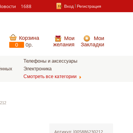
Новости
1688
Вход
Регистрация
Корзина
Мои
Мои
желания
Закладки
0
0p.
е
Телефоны и аксессуары
ённых
Электроника
Смотреть все категории
0212
Артикул: l005886230212