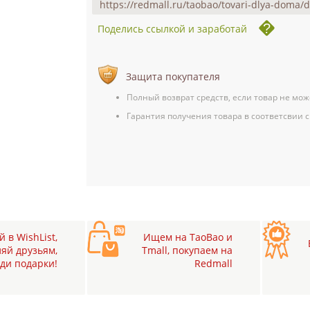
Поделись ссылкой и заработай
Защита покупателя
Полный возврат средств, если товар не мож
Гарантия получения товара в соответсвии с
 в WishList,
Ищем на TaoBao и
яй друзьям,
Tmall, покупаем на
ди подарки!
Redmall