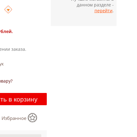
данном разделе -
перейти
.
ублей.
ении заказа.
ук
овару?
ть в корзину
в Избранное