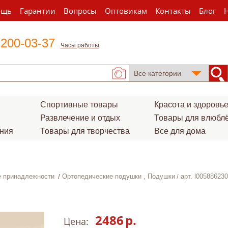
ощь
Гарантии
Вопросы
Оптовикам
Контакты
Блог
 200-03-37
Часы работы
Спортивные товары
Красота и здоровь
Развлечение и отдых
Товары для влюбл
ения
Товары для творчества
Все для дома
 принадлежности
Ортопедические подушки , Подушки
арт. l00588623
2486
р.
Цена: