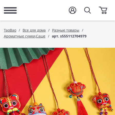
TaoBao
Все для дома
Разные товары
Ароматные сумки,Саше
арт. s555112704979