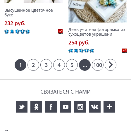
Высушенное цветочное
букет
232 pуб.
День учителя фоторамка из
сухоцветов украшени
254 pуб.
1
2
3
4
5
...
100
СВЯЗАТЬСЯ С НАМИ