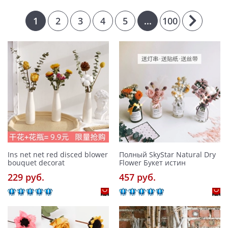
1
2
3
4
5
...
100
Ins net net red disced blower
Полный SkyStar Natural Dry
bouquet decorat
Flower Букет истин
229 pуб.
457 pуб.