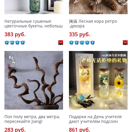
Натуральные сушеные
掬涵 Лесная кора ретро
цветочные букеты, небольш
-декора
383 pуб.
335 pуб.
Пол полу метра, два метра,
Подарки на День учителя
пересекайте Jiangl
дают учителям подсолн
283 pуб.
861 pуб.