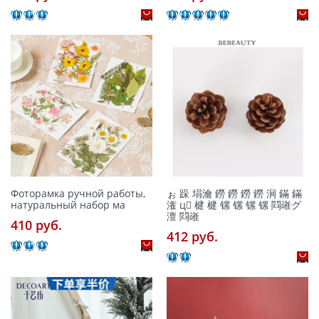
Фоторамка ручной работы,
ぉ 跺 埍瀹 鐒 鐒 鐒 鐒 涧 鏋 鏋
натуральный набор ма
潅 ц 楗 楗 镙 镙 镙 镙 閰嶉グ
澶 閰嶉
410 pуб.
412 pуб.