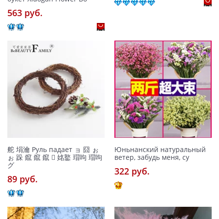
563 pуб.
舵 埍瀹 Руль падает ョ 囧 ぉ
Юньнанский натуральный
ぉ 跺 鑹 鑹 鑹  姳鐜 瑁呴 瑁呴
ветер, забудь меня, су
グ
322 pуб.
89 pуб.