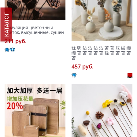
КАТАЛОГ
Симуляция цветочный
цветок, высушенные, сушен
211 pуб.
犹 犹 沾 沾 沾 沾 苫 苫 瓶 缬 缬
缬 苫 苫 苫 苫 苫 轻 苫 苫 苫 苫
苫
457 pуб.