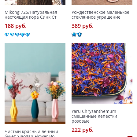
Mikong 725/Натуральная
Рождественское маленькое
настоящая кора Синк Ст
стеклянное украшение
188 pуб.
389 pуб.
Yaru Chrysanthemum
смешанные лепестки
розовые
222 pуб.
Чистый красный вечный
букет Xiaogan Flower Bo