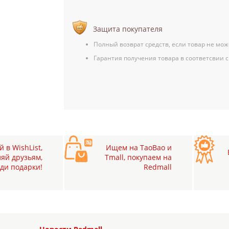
Защита покупателя
Полный возврат средств, если товар не мож
Гарантия получения товара в соответсвии с
 в WishList,
Ищем на TaoBao и
яй друзьям,
Tmall, покупаем на
ди подарки!
Redmall