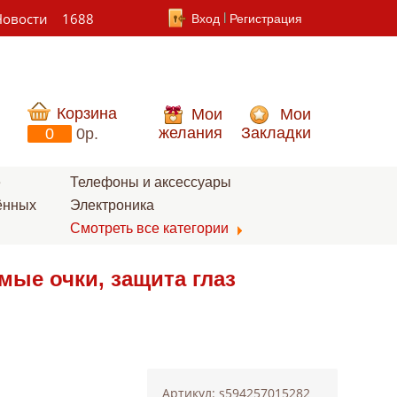
Новости
1688
Вход
Регистрация
Корзина
Мои
Мои
желания
Закладки
0
0p.
е
Телефоны и аксессуары
ённых
Электроника
Смотреть все категории
ые очки, защита глаз
Артикул: s594257015282