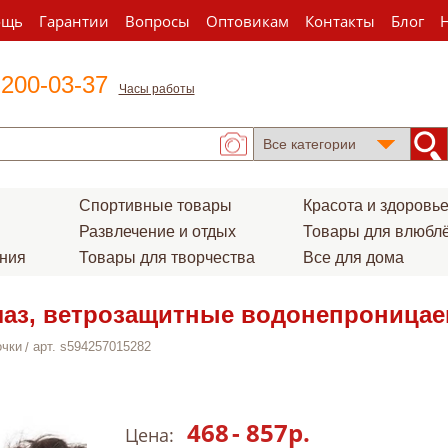
ощь
Гарантии
Вопросы
Оптовикам
Контакты
Блог
 200-03-37
Часы работы
Спортивные товары
Красота и здоровь
Развлечение и отдых
Товары для влюбл
ения
Товары для творчества
Все для дома
лаз, ветрозащитные водонепроницаем
очки
арт. s594257015282
468
-
857
р.
Цена: