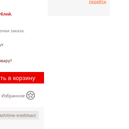
перейти
.
ублей.
ении заказа.
ук
овару?
ть в корзину
в Избранное