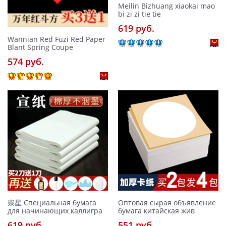
Meilin Bizhuang xiaokai mao
bi zi zi tie tie
619 pуб.
Wannian Red Fuzi Red Paper
Blant Spring Coupe
574 pуб.
崇星 Специальная бумага
Оптовая сырая объявление
для начинающих каллигра
бумага китайская жив
619 pуб.
551 pуб.