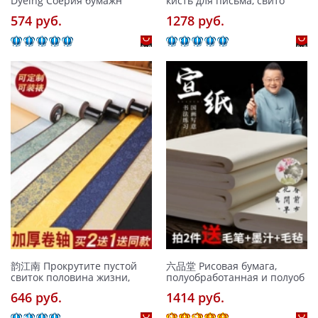
Dyeing Соерия бумажн
кисть для письма, свито
574 pуб.
1278 pуб.
韵江南 Прокрутите пустой
六品堂 Рисовая бумага,
свиток половина жизни,
полуобработанная и полуоб
646 pуб.
1414 pуб.