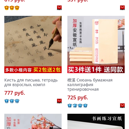
Кисть для письма, тетрадь
檀溪 Скюань бумажная
для взрослых, компл
каллиграфия
тренировочная
777 pуб.
725 pуб.