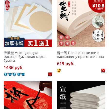
泾徽堂 Утолщающая
曹一阁 Половина жизни и
рисовая бумажная карта
наполовину приготовленна
бумага
619 pуб.
1436 pуб.