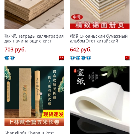
张小凤 Тетрадь, каллиграфия
檀溪 Скюаньский бумажный
для начинающих, кист
альбом Этот китайский
703 pуб.
642 pуб.
Shanglinfu Changju Post