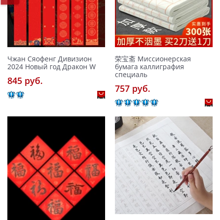
Чжан Сяофенг Дивизион
荣宝斋 Миссионерская
2024 Новый год Дракон W
бумага каллиграфия
специаль
845 pуб.
757 pуб.