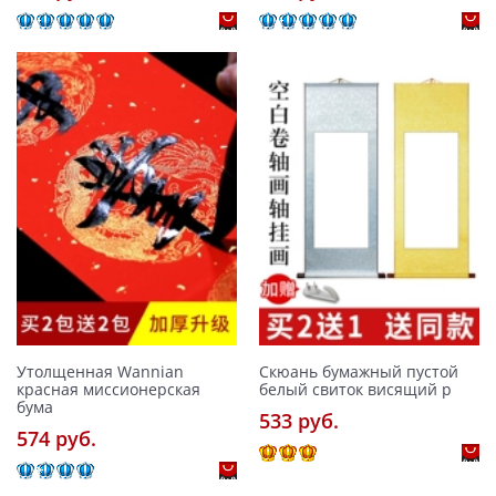
Утолщенная Wannian
Скюань бумажный пустой
красная миссионерская
белый свиток висящий р
бума
533 pуб.
574 pуб.