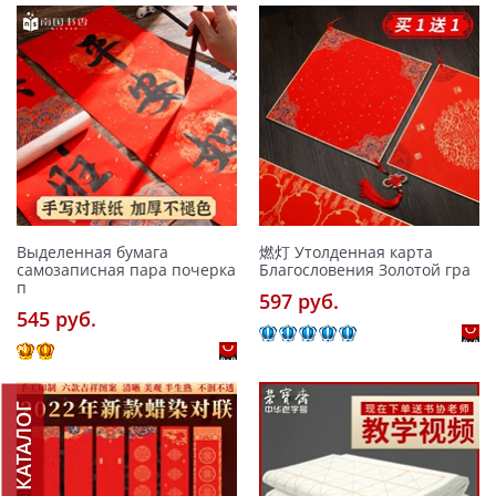
Выделенная бумага
燃灯 Утолденная карта
самозаписная пара почерка
Благословения Золотой гра
п
597 pуб.
545 pуб.
КАТАЛОГ