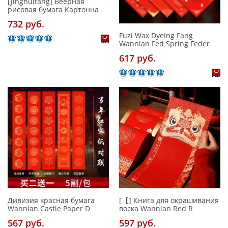
[Jinghuitang] Веерная
рисовая бумага Картонна
732 pуб.
Fuzi Wax Dyeing Fang
Wannian Fed Spring Feder
617 pуб.
Дивизия красная бумага
[【] Книга для окрашивания
Wannian Castle Paper D
воска Wannian Red R
567 pуб.
597 pуб.