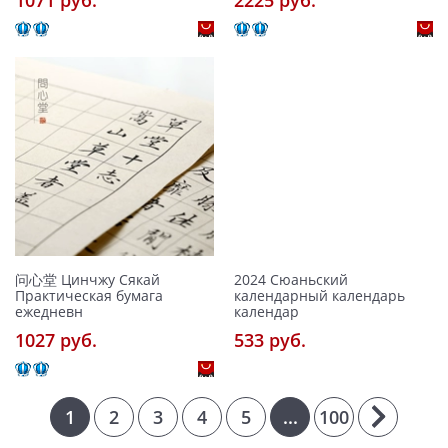
问心堂 Цинчжу Сякай
2024 Сюаньский
Практическая бумага
календарный календарь
ежедневн
календар
1027 pуб.
533 pуб.
1
2
3
4
5
...
100