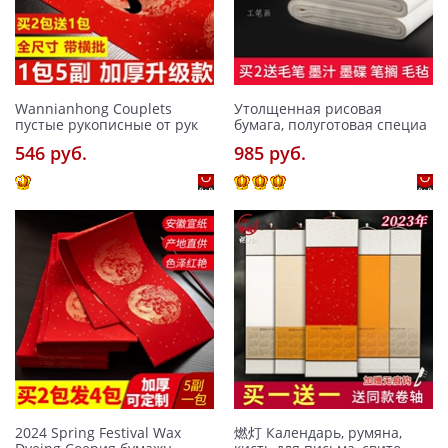
Wannianhong Couplets
Утолщенная рисовая
пустые рукописные от рук
бумага, полуготовая специа
546 pуб.
985 pуб.
2024 Spring Festival Wax
燃灯 Календарь, румяна,