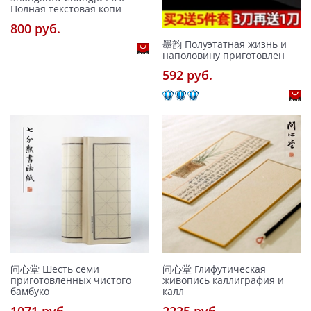
Полная текстовая копи
800 pуб.
墨韵 Полуэтатная жизнь и
наполовину приготовлен
592 pуб.
问心堂 Шесть семи
问心堂 Глифутическая
приготовленных чистого
живопись каллиграфия и
бамбуко
калл
1071 pуб.
2225 pуб.