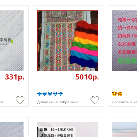
331p.
5010p.
ое
Добавить в избранное
Добавить в и