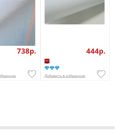
738p.
444p.
збранное
Добавить в избранное