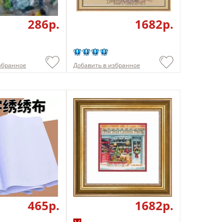
286p.
1682p.
збранное
Добавить в избранное
465p.
1682p.