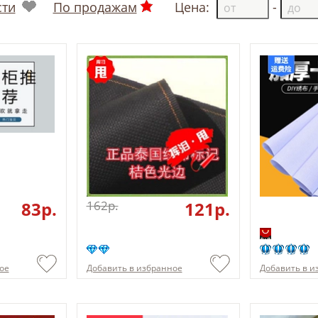
сти
По продажам
Цена:
-
83p.
162p.
121p.
ое
Добавить в избранное
Добавить в и