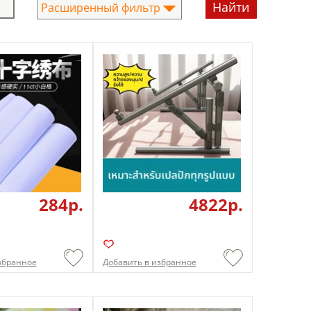
Расширенный фильтр
284p.
4822p.
збранное
Добавить в избранное