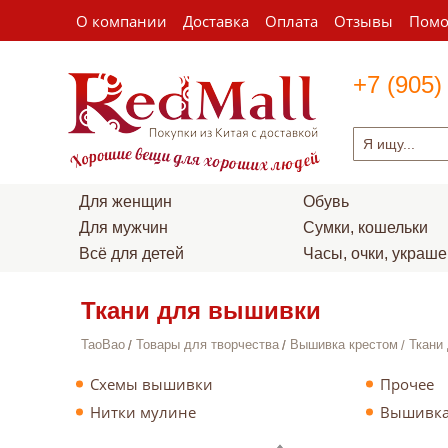
О компании
Доставка
Оплата
Отзывы
Пом
+7 (905)
Для женщин
Обувь
Для мужчин
Сумки, кошельки
Всё для детей
Часы, очки, украш
Ткани для вышивки
TaoBao
Товары для творчества
Вышивка крестом
Ткани
Схемы вышивки
Прочее
Нитки мулине
Вышивка