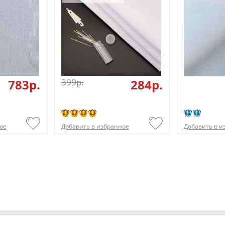
783p.
399p.
284p.
ое
Добавить в избранное
Добавить в и