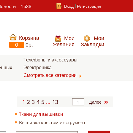
Новости
1688
Вход
Регистрация
Корзина
Мои
Мои
желания
Закладки
0
0p.
е
Телефоны и аксессуары
ённых
Электроника
Смотреть все категории
1
2
3
4
5
...
13
Далее
Ткани для вышивки
Вышивка крестом инструмент