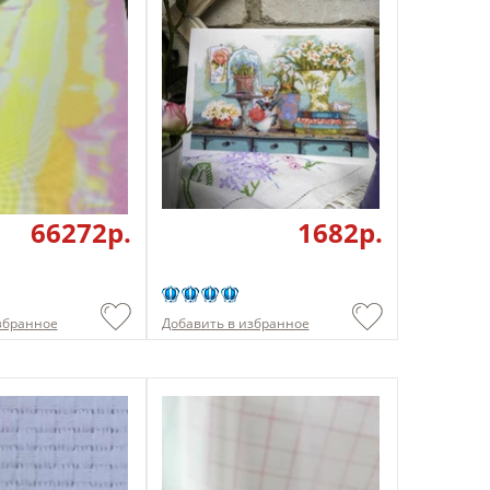
66272p.
1682p.
збранное
Добавить в избранное