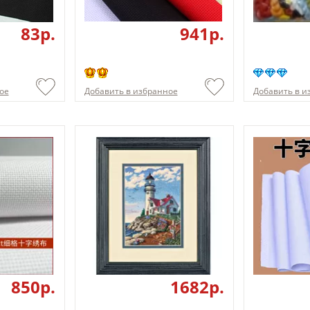
83p.
941p.
ое
Добавить в избранное
Добавить в и
850p.
1682p.