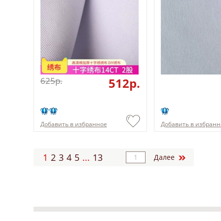
625p.
512p.
Добавить в избранное
Добавить в избранн
1
2
3
4
5
...
13
Далее