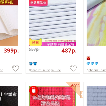
399p.
557p.
487p.
ое
Добавить в избранное
Добавить в и
-60%