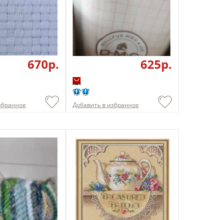
670p.
625p.
збранное
Добавить в избранное