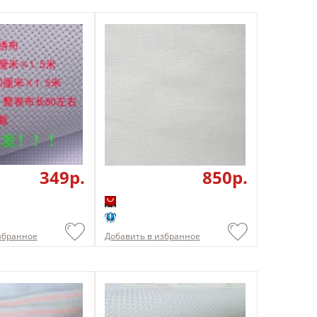
349p.
850p.
збранное
Добавить в избранное