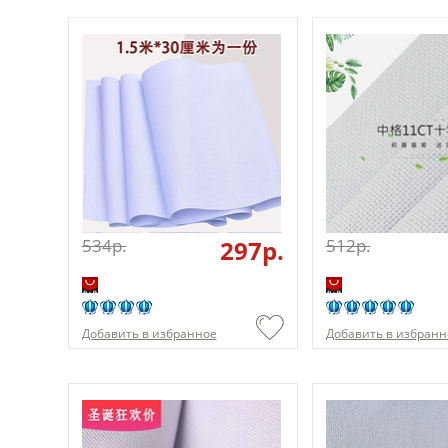
534p.
297p.
512p.
Добавить в избранное
Добавить в избранн