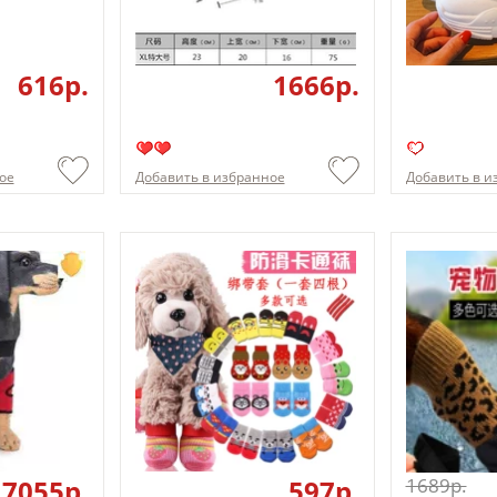
616p.
1666p.
ое
Добавить в избранное
Добавить в и
7055p.
597p.
1689p.