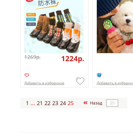
1269p.
1224p.
Добавить в избранное
Добавить в избранн
1
...
21
22
23
24
25
Назад