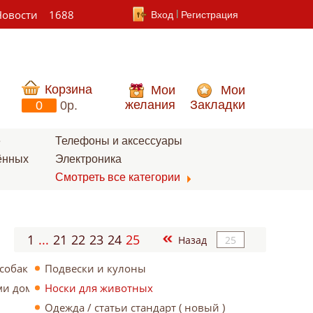
Новости
1688
Вход
Регистрация
Корзина
Мои
Мои
желания
Закладки
0
0p.
е
Телефоны и аксессуары
ённых
Электроника
Смотреть все категории
1
...
21
22
23
24
25
Назад
собак
Подвески и кулоны
ями домашних животных
Носки для животных
Одежда / статьи стандарт ( новый )