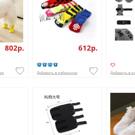
802p.
612p.
ое
Добавить в избранное
Добавить в и