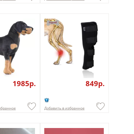
1985p.
849p.
збранное
Добавить в избранное