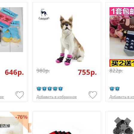
646p.
980p.
755p.
822p.
ое
Добавить в избранное
Добавить в и
-76%