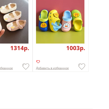
1314p.
1003p.
збранное
Добавить в избранное