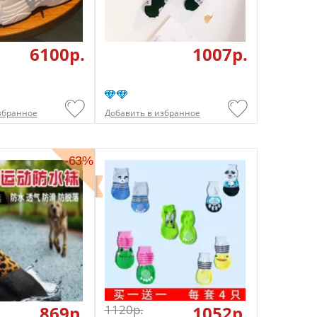
6100p.
1007p.
збранное
Добавить в избранное
-63%
869p.
1120p.
1052p.