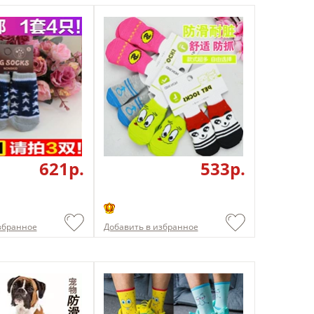
621p.
533p.
збранное
Добавить в избранное