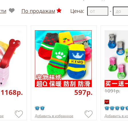
сти
По продажам
Цена:
-
1168p.
597p.
1091p.
ое
Добавить в избранное
Добавить в и