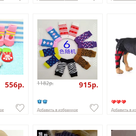
556p.
1182p.
915p.
ое
Добавить в избранное
Добавить в и