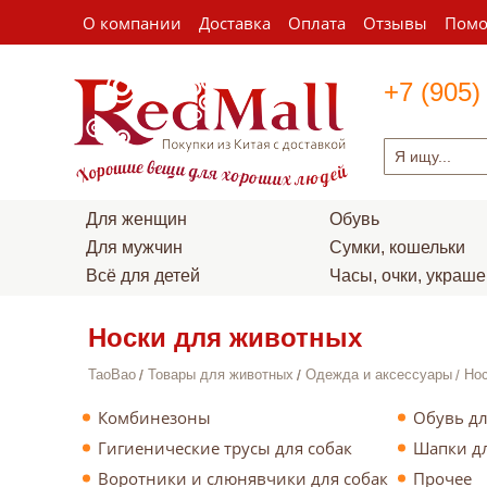
О компании
Доставка
Оплата
Отзывы
Пом
+7 (905)
Для женщин
Обувь
Для мужчин
Сумки, кошельки
Всё для детей
Часы, очки, украш
Носки для животных
TaoBao
Товары для животных
Одежда и аксессуары
Нос
Комбинезоны
Обувь д
Гигиенические трусы для собак
Шапки д
Воротники и слюнявчики для собак
Прочее