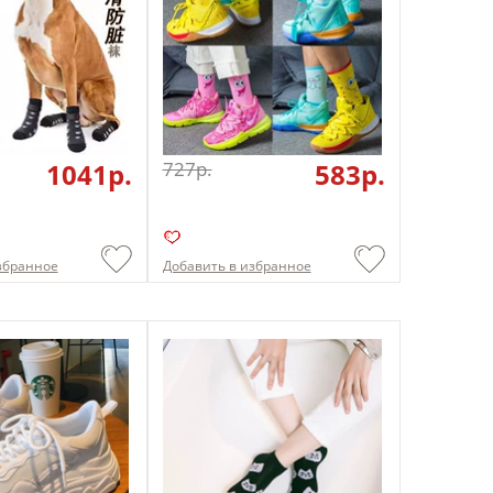
1041p.
727p.
583p.
збранное
Добавить в избранное