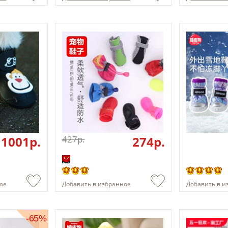
1001p.
427p.
274p.
ое
Добавить в избранное
Добавить в и
-65%