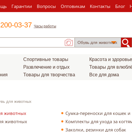
ощь
Гарантии
Вопросы
Оптовикам
Контакты
Блог
 200-03-37
Часы работы
Спортивные товары
Красота и здоровь
Развлечение и отдых
Товары для влюбл
ения
Товары для творчества
Все для дома
вь для животных
ля животных
Сумка-переноски для кошек и 
ля животных
Комплекты для ухода за когт
Заколки, резинки для собак