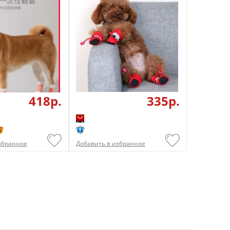
418p.
335p.
збранное
Добавить в избранное