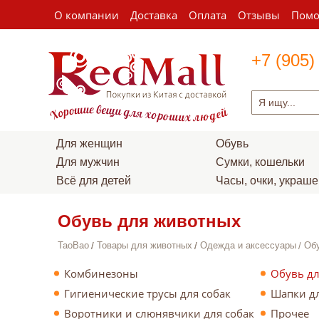
О компании
Доставка
Оплата
Отзывы
Пом
+7 (905)
Для женщин
Обувь
Для мужчин
Сумки, кошельки
Всё для детей
Часы, очки, украш
Обувь для животных
TaoBao
Товары для животных
Одежда и аксессуары
Обу
Комбинезоны
Обувь д
Гигиенические трусы для собак
Шапки д
Воротники и слюнявчики для собак
Прочее