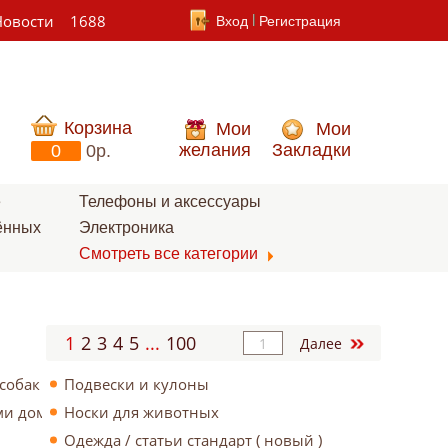
Новости
1688
Вход
Регистрация
Корзина
Мои
Мои
желания
Закладки
0
0p.
е
Телефоны и аксессуары
ённых
Электроника
Смотреть все категории
1
2
3
4
5
...
100
Далее
собак
Подвески и кулоны
ями домашних животных
Носки для животных
Одежда / статьи стандарт ( новый )