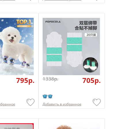
795p.
1338p.
705p.
збранное
Добавить в избранное