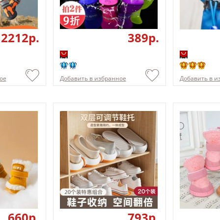
2212p.
389p.
ое
Добавить в избранное
Добавить в и
660p.
793p.