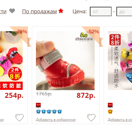
сти
По продажам
Цена:
-
-76%
-52%
254p.
1765p.
872p.
ое
Добавить в избранное
Добавить в и