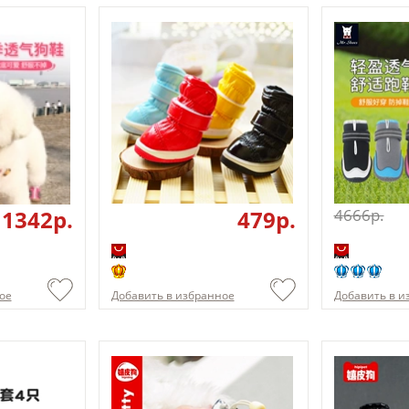
1342p.
479p.
4666p.
ое
Добавить в избранное
Добавить в и