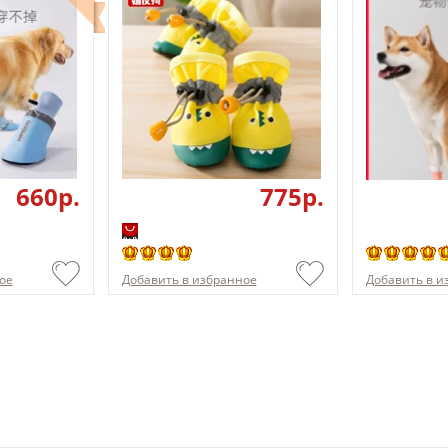
660p.
775p.
ое
Добавить в избранное
Добавить в и