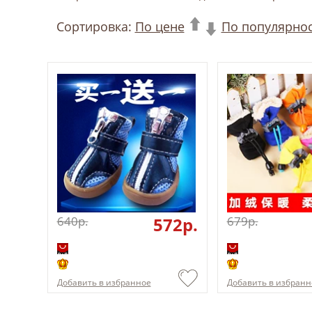
Сортировка:
По цене
По популярно
640p.
572p.
679p.
Добавить в избранное
Добавить в избранн