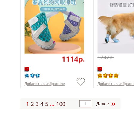
1114p.
1742p.
Добавить в избранное
Добавить в избранн
1
2
3
4
5
...
100
Далее