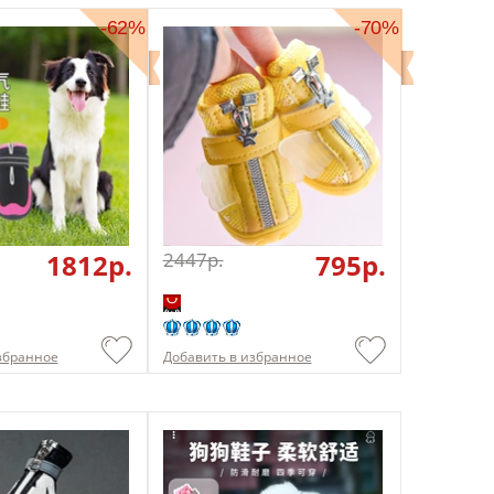
-62%
-70%
1812p.
2447p.
795p.
збранное
Добавить в избранное