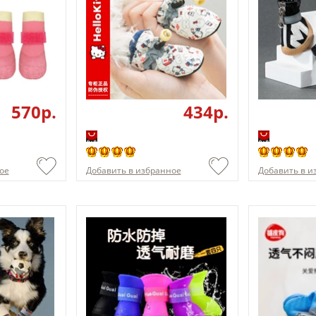
570p.
434p.
ое
Добавить в избранное
Добавить в и