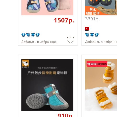
1507p.
3391p.
Добавить в избранное
Добавить в избранн
910p.