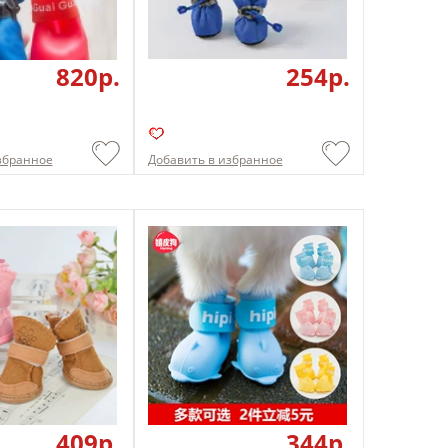
820p.
254p.
збранное
Добавить в избранное
409p.
344p.