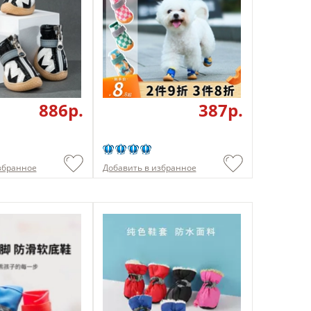
886p.
387p.
збранное
Добавить в избранное