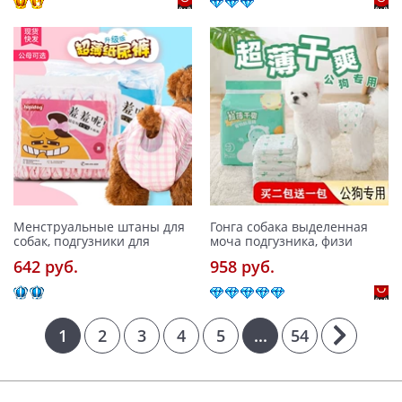
Менструальные штаны для
Гонга собака выделенная
собак, подгузники для
моча подгузника, физи
642 pуб.
958 pуб.
1
2
3
4
5
...
54