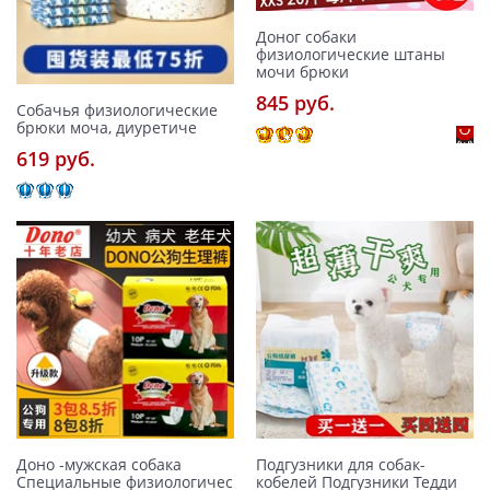
Доног собаки
физиологические штаны
мочи брюки
845 pуб.
Собачья физиологические
брюки моча, диуретиче
619 pуб.
Доно -мужская собака
Подгузники для собак-
Специальные физиологичес
кобелей Подгузники Тедди