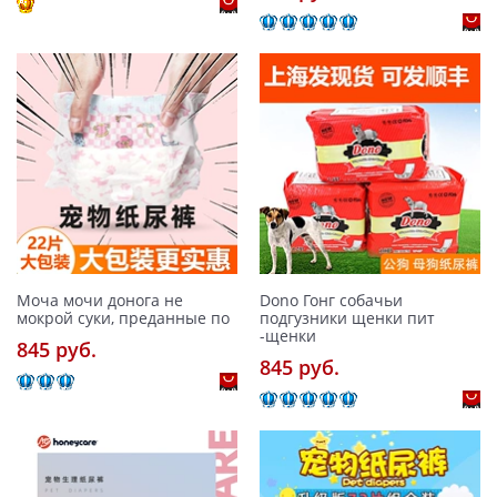
Моча мочи донога не
Dono Гонг собачьи
мокрой суки, преданные по
подгузники щенки пит
-щенки
845 pуб.
845 pуб.