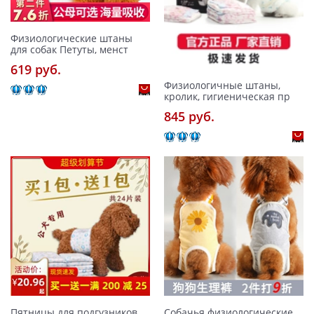
Физиологические штаны
для собак Петуты, менст
619 pуб.
Физиологичные штаны,
кролик, гигиеническая пр
845 pуб.
Пятницы для подгузников
Собачья физиологические