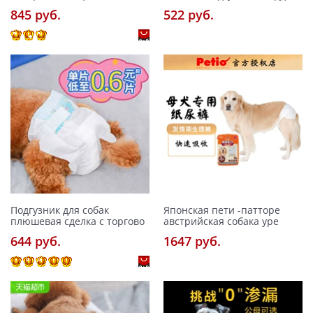
845 pуб.
522 pуб.
Подгузник для собак
Японская пети -патторе
плюшевая сделка с торгово
австрийская собака уре
644 pуб.
1647 pуб.