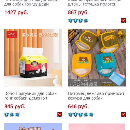
для собак Гонгду Деди
штаны тетушка полотен
1427 pуб.
867 pуб.
Dono Подгузник для собак
Питомец вежливо приносит
гонг собаки Демон Ут
кожура для собак.
845 pуб.
646 pуб.