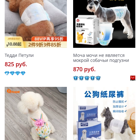
Тедди Петули
Моча мочи не является
мокрой собачьи подгузни
825 pуб.
870 pуб.