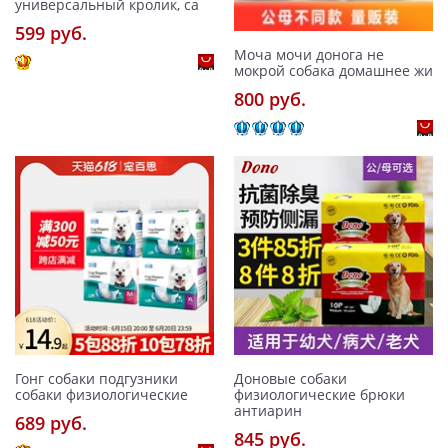
универсальный кролик, са
599 pуб.
Моча мочи донога не
мокрой собака домашнее жи
800 pуб.
Гонг собаки подгузники
Доновые собаки
собаки физиологические
физиологические брюки
антиарин
689 pуб.
845 pуб.