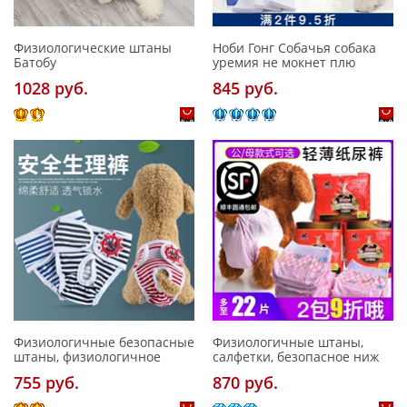
Физиологические штаны
Ноби Гонг Собачья собака
Батобу
уремия не мокнет плю
1028 pуб.
845 pуб.
Физиологичные безопасные
Физиологичные штаны,
штаны, физиологичное
салфетки, безопасное ниж
755 pуб.
870 pуб.