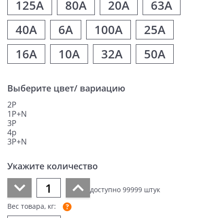
125A
80A
20A
63A
40A
6A
100A
25A
16A
10A
32A
50A
Выберите цвет/ вариацию
2P
1P+N
3P
4p
3P+N
Укажите количество
доступно
99999
штук
Вес товара, кг: