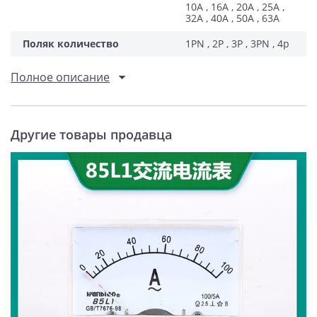
10A , 16A , 20A , 25A ,
32A , 40A , 50A , 63A
Поляк количество
1PN , 2P , 3P , 3PN , 4p
Полное описание
Другие товары продавца