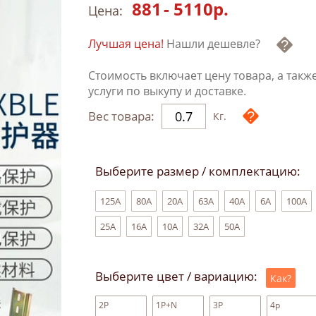
881
-
5110
р.
Цена:
Лучшая цена!
Нашли дешевле?
Стоимость включает цену товара, а такж
услуги по выкупу и доставке.
Вес товара:
Кг.
Выберите размер / комплектацию:
125A
80A
20A
63A
40A
6A
100A
25A
16A
10A
32A
50A
Выберите цвет / вариацию:
Как?
2P
1P+N
3P
4p