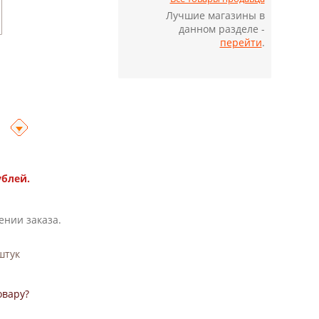
Лучшие магазины в
данном разделе -
перейти
.
ублей.
ении заказа.
тук
овару?