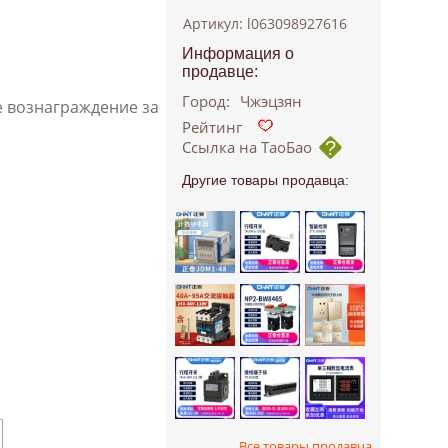
Артикул: l063098927616
Информация о
продавце:
Город:
Чжэцзян
е вознаграждение за
Рейтинг
Ссылка на ТаоБао
Другие товары продавца:
Все товары продавца