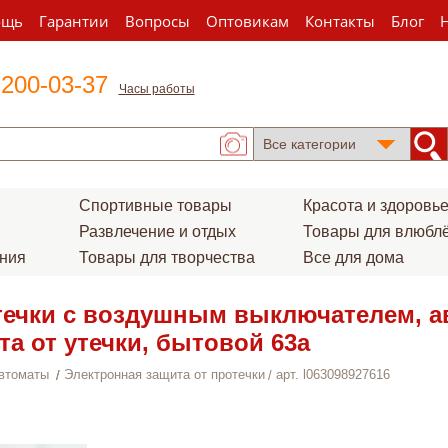
ощь
Гарантии
Вопросы
Оптовикам
Контакты
Блог
 200-03-37
Часы работы
Спортивные товары
Красота и здоровь
Развлечение и отдых
Товары для влюбл
ения
Товары для творчества
Все для дома
 утечки с воздушным выключателем, 
та от утечки, бытовой 63a
втоматы
Электронная защита от протечки
арт. l063098927616