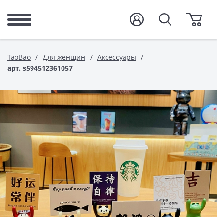
TaoBao
Для женщин
Аксессуары
арт. s594512361057