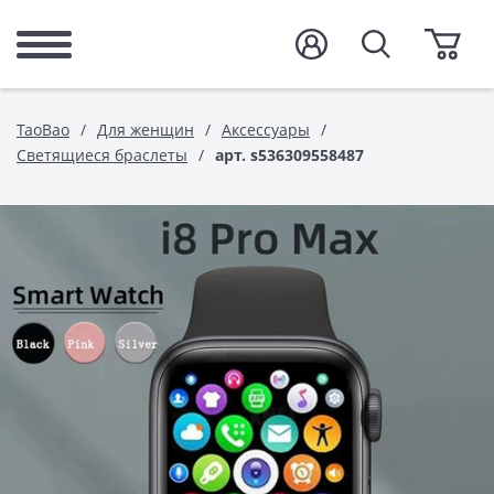
TaoBao
Для женщин
Аксессуары
Светящиеся браслеты
арт. s536309558487