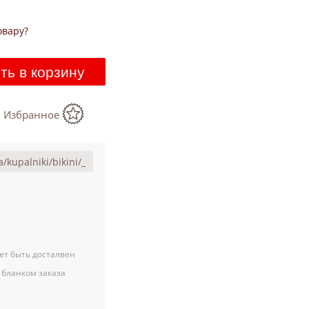
овару?
ть в корзину
в Избранное
ет быть досталвен
 бланком заказа