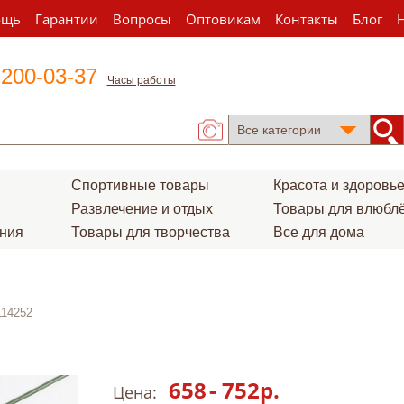
ощь
Гарантии
Вопросы
Оптовикам
Контакты
Блог
 200-03-37
Часы работы
Спортивные товары
Красота и здоровь
Развлечение и отдых
Товары для влюбл
ения
Товары для творчества
Все для дома
114252
658
-
752
р.
Цена: