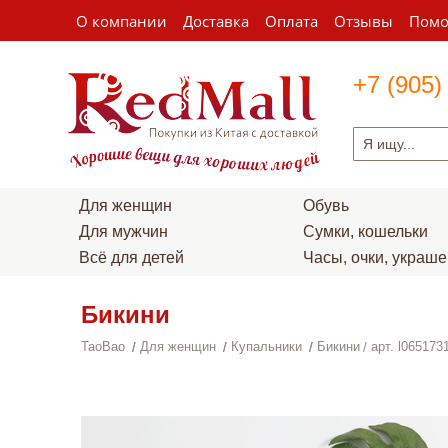
О компании
Доставка
Оплата
Отзывы
Пом
+7 (905)
Для женщин
Обувь
Для мужчин
Сумки, кошельки
Всё для детей
Часы, очки, украш
Бикини
TaoBao
Для женщин
Купальники
Бикини
арт. l065173