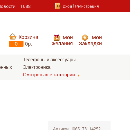
Новости
1688
Вход
Регистрация
Корзина
Мои
Мои
желания
Закладки
0
0p.
е
Телефоны и аксессуары
ённых
Электроника
Смотреть все категории
Артикул: l065173114252