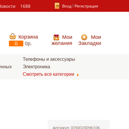
Новости
1688
Вход
Регистрация
Корзина
Мои
Мои
желания
Закладки
0
0p.
е
Телефоны и аксессуары
ённых
Электроника
Смотреть все категории
Артикул: l030020096106