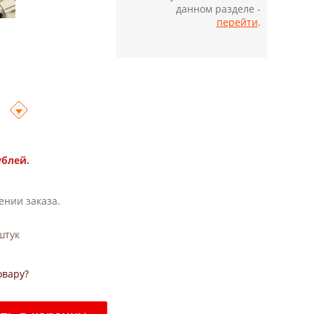
данном разделе -
перейти
.
ублей.
ении заказа.
тук
овару?