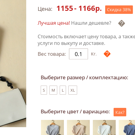
1155
-
1166
р.
Цена:
Скидка
38
%
Лучшая цена!
Нашли дешевле?
Стоимость включает цену товара, а такж
услуги по выкупу и доставке.
Вес товара:
Кг.
Выберите размер / комплектацию:
S
M
L
XL
Выберите цвет / вариацию:
Как?