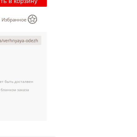
ть в корзину
в Избранное
ет быть досталвен
 бланком заказа