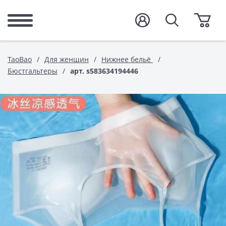
TaoBao
Для женщин
Нижнее бельё
Бюстгальтеры
арт. s583634194446