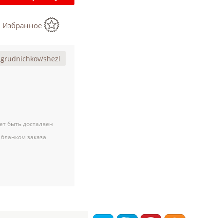
в Избранное
ет быть досталвен
 бланком заказа