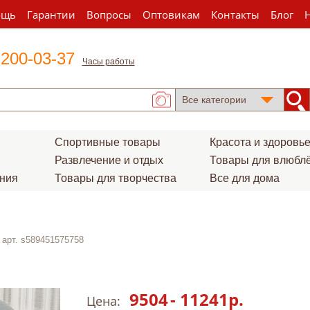
ощь
Гарантии
Вопросы
Оптовикам
Контакты
Блог
 200-03-37
Часы работы
Спортивные товары
Красота и здоровь
Развлечение и отдых
Товары для влюбл
ения
Товары для творчества
Все для дома
арт. s589451575758
9504
-
11241
р.
Цена: