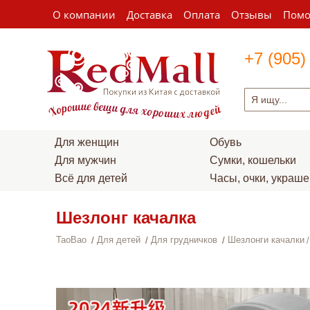
О компании
Доставка
Оплата
Отзывы
Пом
+7 (905)
Для женщин
Обувь
Для мужчин
Сумки, кошельки
Всё для детей
Часы, очки, украш
Шезлонг качалка
TaoBao
Для детей
Для грудничков
Шезлонги качалки