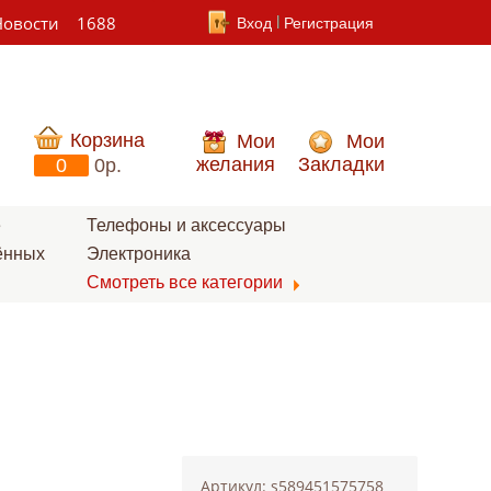
Новости
1688
Вход
Регистрация
Корзина
Мои
Мои
желания
Закладки
0
0p.
е
Телефоны и аксессуары
ённых
Электроника
Смотреть все категории
Артикул: s589451575758