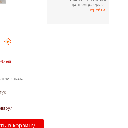
данном разделе -
перейти
.
ублей.
ении заказа.
тук
овару?
ть в корзину