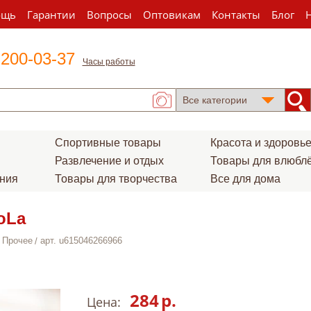
ощь
Гарантии
Вопросы
Оптовикам
Контакты
Блог
 200-03-37
Часы работы
Спортивные товары
Красота и здоровь
Развлечение и отдых
Товары для влюбл
ения
Товары для творчества
Все для дома
oLa
Прочее
арт. u615046266966
284
р.
Цена: