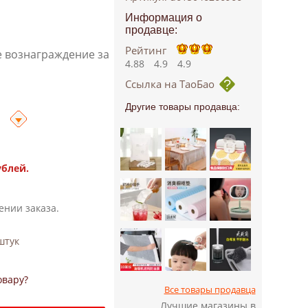
Информация о
продавце:
Рейтинг
е вознаграждение за
4.88
4.9
4.9
Ссылка на ТаоБао
Другие товары продавца:
ублей.
ении заказа.
тук
овару?
Все товары продавца
Лучшие магазины в