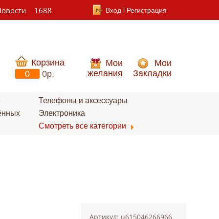
Новости
1688
Вход
Регистрация
Корзина
Мои
Мои
желания
Закладки
0
0p.
е
Телефоны и аксессуары
ённых
Электроника
Смотреть все категории
Артикул: u615046266966