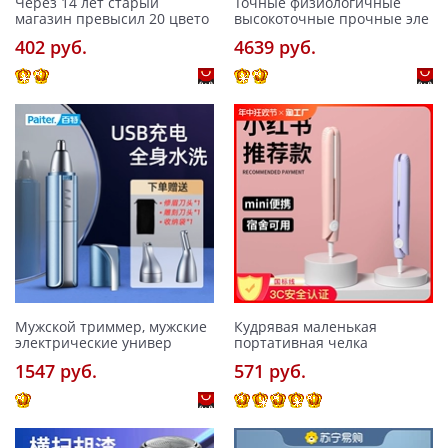
Через 14 лет старый
Точные физиологичные
магазин превысил 20 цвето
высокоточные прочные эле
402 pуб.
4639 pуб.
Мужской триммер, мужские
Кудрявая маленькая
электрические универ
портативная челка
1547 pуб.
571 pуб.