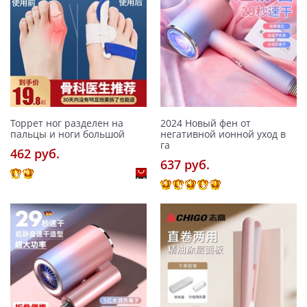
Торрет ног разделен на
2024 Новый фен от
пальцы и ноги большой
негативной ионной уход в
га
462 pуб.
637 pуб.