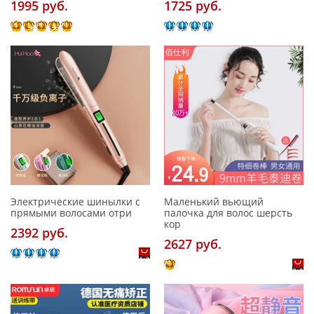
1995 pуб.
1725 pуб.
Электрические шинылки с
Маленький вьющий
прямыми волосами отри
палочка для волос шерсть
кор
2392 pуб.
2627 pуб.