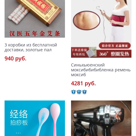
3 коробки из бесплатной
доставки, золотые пал
940 pуб.
Синьхьюенский
моксибибибибленка ремень
моксиб
4281 pуб.