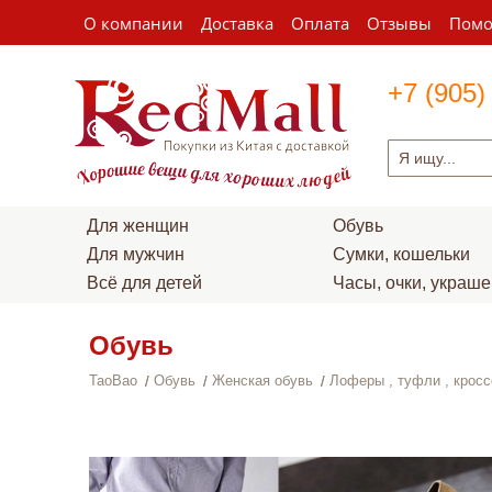
О компании
Доставка
Оплата
Отзывы
Пом
+7 (905)
Для женщин
Обувь
Для мужчин
Сумки, кошельки
Всё для детей
Часы, очки, украш
Обувь
TaoBao
Обувь
Женская обувь
Лоферы , туфли , кросс