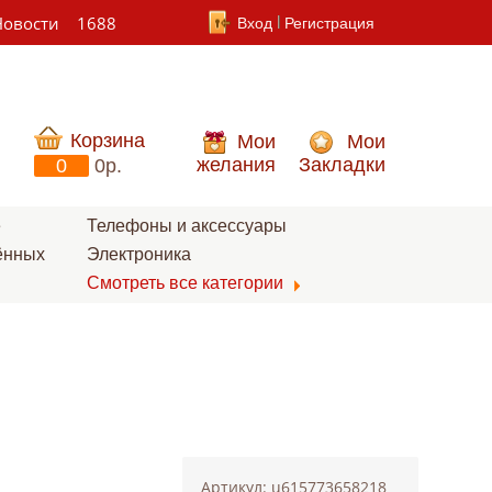
Новости
1688
Вход
Регистрация
Корзина
Мои
Мои
желания
Закладки
0
0p.
е
Телефоны и аксессуары
ённых
Электроника
Смотреть все категории
Артикул: u615773658218