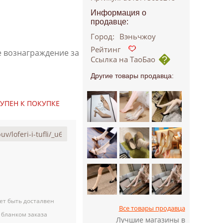
Информация о
продавце:
Город:
Вэньчжоу
Рейтинг
е вознаграждение за
Ссылка на ТаоБао
Другие товары продавца:
ТУПЕН К ПОКУПКЕ
ет быть досталвен
Все товары продавца
 бланком заказа
Лучшие магазины в