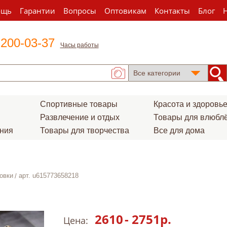
ощь
Гарантии
Вопросы
Оптовикам
Контакты
Блог
 200-03-37
Часы работы
Спортивные товары
Красота и здоровь
Развлечение и отдых
Товары для влюбл
ения
Товары для творчества
Все для дома
овки
арт. u615773658218
2610
-
2751
р.
Цена: