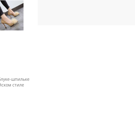
блуке-шпильке
йском стиле